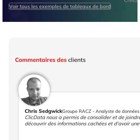
Créez 
Voir tous les exemples de tableaux de bord
Commentaires des
clients
Chris Sedgwick
Groupe RACZ - Analyste de données
ClicData nous a permis de consolider et de joind
découvrir des informations cachées et d'avoir une