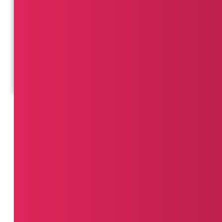
Suivez des indicateurs clés comme l’efficacité des it
écarts de trajet et les performances des conducteurs pou
Voir le tableau de bord