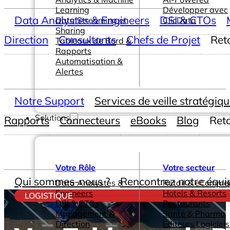
Learning
Développer avec
Data Analystes & Engineers
DSI & CTOs
Data Streaming et
ClicData
Sharing
Direction
Consultants
Chefs de Projet
Ret
Tableaux de Bord &
Rapports
Automatisation &
Alertes
Notre Support
Services de veille stratégiq
Solutions
Rapports
Connecteurs
eBooks
Blog
Ret
Votre Rôle
Votre secteur
Qui sommes-nous ?
Rencontrez notre équi
Data Analystes &
Retail & eComme
Engineers
Hotels & Resorts
LOGISTIQUE
DSI & CTOs
Restaurants
Management &
Santé & Pharma
Direction
Editeurs Logiciels