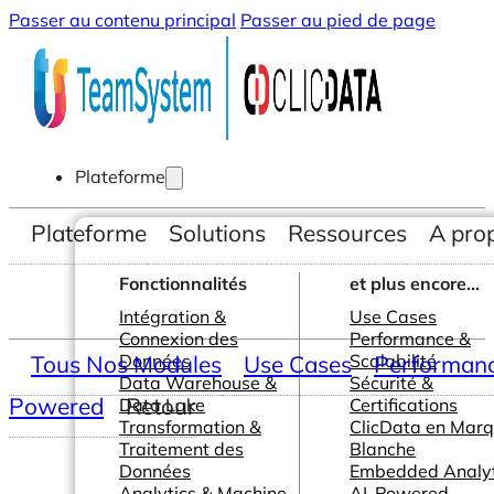
Passer au contenu principal
Passer au pied de page
Plateforme
Plateforme
Solutions
Ressources
A pro
Fonctionnalités
et plus encore...
Intégration &
Use Cases
Connexion des
Performance &
Tous Nos Modules
Données
Use Cases
Scalabilité
Performance
Data Warehouse &
Sécurité &
Powered
Retour
Data Lake
Certifications
Transformation &
ClicData en Mar
Traitement des
Blanche
Données
Embedded Analyt
Analytics & Machine
AI-Powered