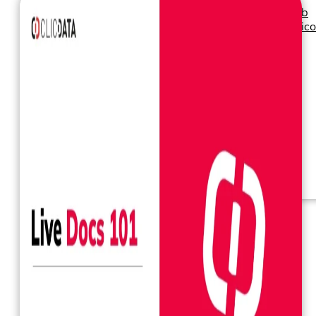
Seminarios web
Libros electrónic
Nuestros servicios
Nuestro Blog
Inteligencia
empresarial
Analítica avanzada y
ML
Precios