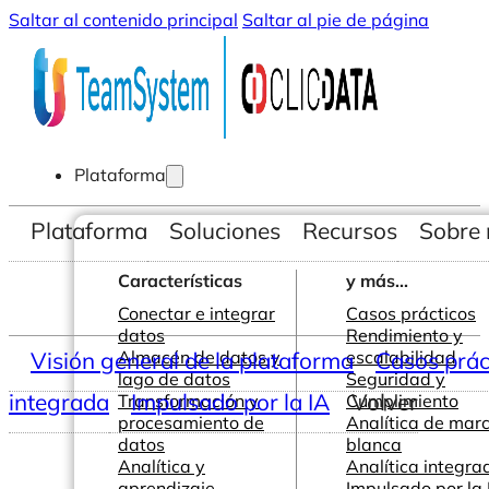
Saltar al contenido principal
Saltar al pie de página
Plataforma
Plataforma
Soluciones
Recursos
Sobre 
Características
y más...
Conectar e integrar
Casos prácticos
datos
Rendimiento y
Visión general de la plataforma
Almacén de datos y
escalabilidad
Casos prác
lago de datos
Seguridad y
integrada
Impulsado por la IA
Volver
Transformación y
Cumplimiento
procesamiento de
Analítica de mar
datos
blanca
Analítica y
Analítica integra
aprendizaje
Impulsado por la 