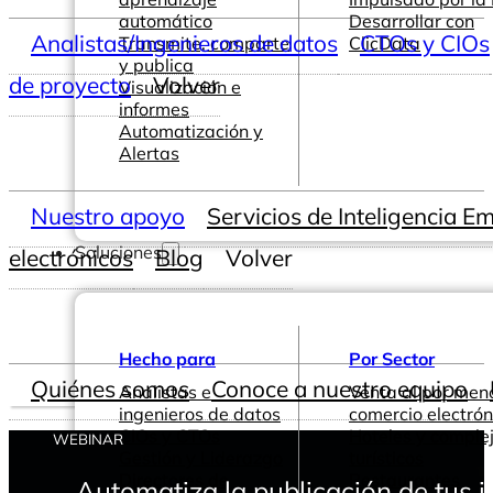
automático
Desarrollar con
Analistas/Ingenieros de datos
CTOs y CIOs
Transmite, comparte
ClicData
y publica
de proyecto
Volver
Visualización e
informes
Automatización y
Alertas
Nuestro apoyo
Servicios de Inteligencia E
Soluciones
electrónicos
Blog
Volver
Hecho para
Por Sector
Quiénes somos
Conoce a nuestro equipo
Analistas e
Venta al por men
ingenieros de datos
comercio electrón
CIOs y CTOs
Hoteles y comple
WEBINAR
Gestión y Liderazgo
turísticos
Directores de
Restaurantes
Automatiza la publicación de tus 