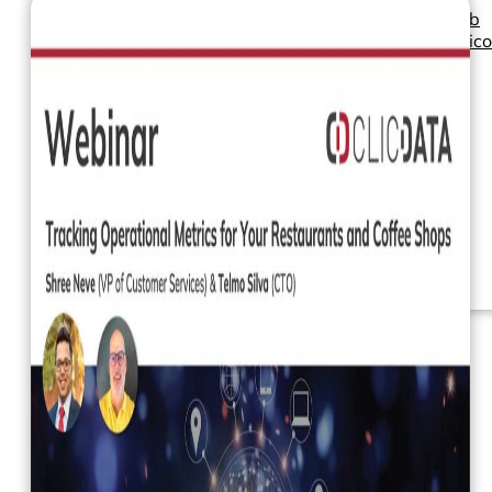
Seminarios web
Libros electrónic
Nuestros servicios
Nuestro Blog
Inteligencia
empresarial
Analítica avanzada y
ML
Precios