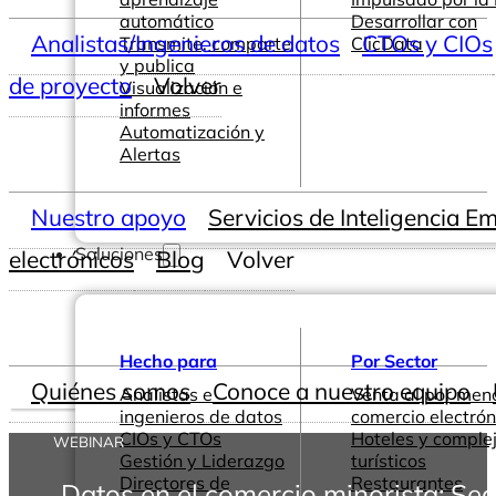
automático
Desarrollar con
Analistas/Ingenieros de datos
CTOs y CIOs
Transmite, comparte
ClicData
y publica
de proyecto
Volver
Visualización e
informes
Automatización y
Alertas
Nuestro apoyo
Servicios de Inteligencia E
Soluciones
electrónicos
Blog
Volver
Hecho para
Por Sector
Quiénes somos
Conoce a nuestro equipo
Analistas e
Venta al por men
ingenieros de datos
comercio electrón
CIOs y CTOs
Hoteles y comple
WEBINAR
Gestión y Liderazgo
turísticos
Directores de
Restaurantes
Datos en el comercio minorista: Seg