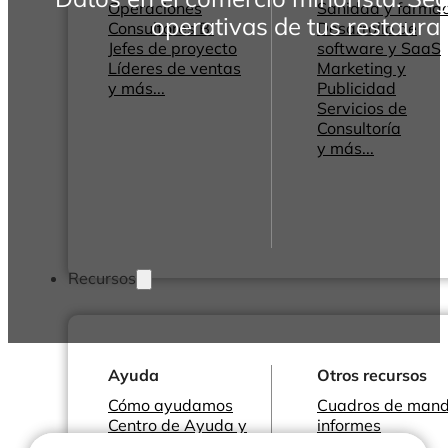
Operaciones
Sanidad y farmac
operativas de tus restauran
Consultores BI
Desarrollo de
Jefes de proyecto
software y SaaS
Líderes de ventas
Marketing y
y más...
Publicidad
Servicios de
Consultoría
y más...
Recursos
Ayuda
Otros recursos
Cómo ayudamos
Cuadros de mand
Centro de Ayuda y
informes
Documentación
Conectores