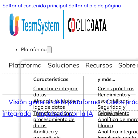
Saltar al contenido principal
Saltar al pie de página
Plataforma
Plataforma
Soluciones
Recursos
Sobre 
Características
y más...
Conectar e integrar
Casos prácticos
datos
Rendimiento y
Visión general de la plataforma
Almacén de datos y
escalabilidad
Casos prác
lago de datos
Seguridad y
integrada
Impulsado por la IA
Volver
Transformación y
Cumplimiento
procesamiento de
Analítica de mar
datos
blanca
Analítica y
Analítica integra
aprendizaje
Impulsado por la 