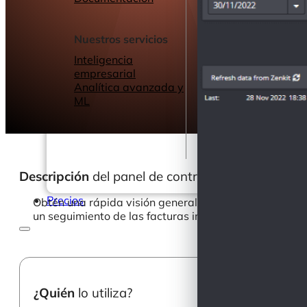
Seminarios web
Libros electrónic
Nuestros servicios
Nuestro Blog
Inteligencia
empresarial
Analítica avanzada y
ML
Descripción
del panel de control
Precios
Obtén una rápida visión general de tu saldo financiero
un seguimiento de las facturas impagadas y sus venc
¿Quién
lo utiliza?