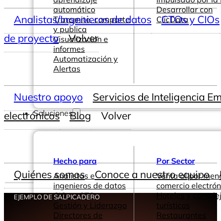
automático
Desarrollar con
Analistas/Ingenieros de datos
CTOs y CIOs
Transmite, comparte
ClicData
y publica
de proyecto
Volver
Visualización e
informes
Automatización y
Alertas
Nuestro apoyo
Servicios de Inteligencia E
Soluciones
electrónicos
Blog
Volver
Hecho para
Por Sector
Quiénes somos
Conoce a nuestro equipo
Analistas e
Venta al por men
ingenieros de datos
comercio electrón
CIOs y CTOs
Hoteles y comple
EJEMPLO DE SALPICADERO
Gestión y Liderazgo
turísticos
Directores de
Restaurantes