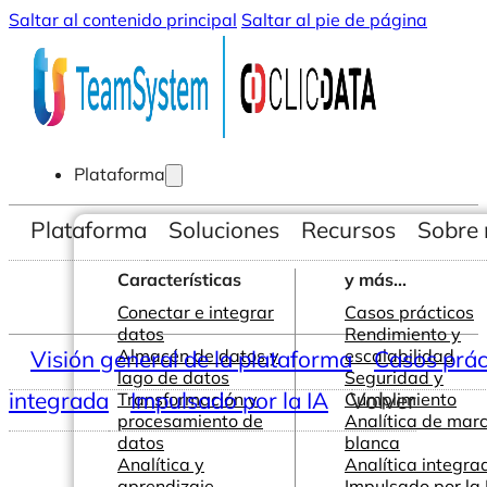
Saltar al contenido principal
Saltar al pie de página
Plataforma
Plataforma
Soluciones
Recursos
Sobre 
Características
y más...
Conectar e integrar
Casos prácticos
datos
Rendimiento y
Visión general de la plataforma
Almacén de datos y
escalabilidad
Casos prác
lago de datos
Seguridad y
integrada
Impulsado por la IA
Volver
Transformación y
Cumplimiento
procesamiento de
Analítica de mar
datos
blanca
Analítica y
Analítica integra
aprendizaje
Impulsado por la 