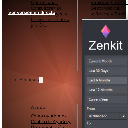
Operaciones
Sanidad y farmac
Consultores BI
Desarrollo de
Ver versión en directo
Jefes de proyecto
software y SaaS
Líderes de ventas
Marketing y
y más...
Publicidad
Servicios de
Consultoría
y más...
Recursos
Ayuda
Otros recursos
Cómo ayudamos
Cuadros de mand
Centro de Ayuda y
informes
Documentación
Conectores