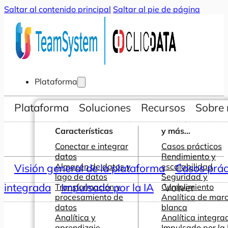
Saltar al contenido principal
Saltar al pie de página
Plataforma
Plataforma
Soluciones
Recursos
Sobre 
Características
y más...
Conectar e integrar
Casos prácticos
datos
Rendimiento y
Visión general de la plataforma
Almacén de datos y
escalabilidad
Casos prác
lago de datos
Seguridad y
integrada
Impulsado por la IA
Volver
Transformación y
Cumplimiento
procesamiento de
Analítica de mar
datos
blanca
Analítica y
Analítica integra
aprendizaje
Impulsado por la 