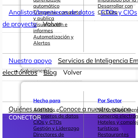
automático
Desarrollar con
Analistas/Ingenieros de datos
CTOs y CIOs
Transmite, comparte
ClicData
y publica
de proyecto
Volver
Visualización e
informes
Automatización y
Alertas
Nuestro apoyo
Servicios de Inteligencia E
Soluciones
electrónicos
Blog
Volver
Hecho para
Por Sector
Quiénes somos
Conoce a nuestro equipo
Analistas e
Venta al por men
ingenieros de datos
comercio electrón
CONECTOR
CIOs y CTOs
Hoteles y comple
Gestión y Liderazgo
turísticos
Directores de
Restaurantes