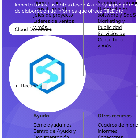
Operaciones
Sanidad y farmac
Importa todos tus datos desde Azure Synapse para obt
Consultores BI
Desarrollo de
de elaboración de informes que ofrece ClicData.
Jefes de proyecto
software y SaaS
Líderes de ventas
Marketing y
y más...
Publicidad
Cloud Database
Servicios de
Consultoría
y más...
Recursos
Ayuda
Otros recursos
Cómo ayudamos
Cuadros de mand
Centro de Ayuda y
informes
Documentación
Conectores