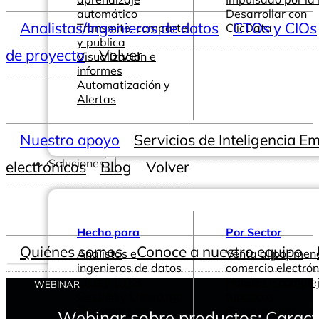
automático
Desarrollar con
Analistas/Ingenieros de datos
CTOs y CIOs
Transmite, comparte
ClicData
y publica
de proyecto
Volver
Visualización e
informes
Automatización y
Alertas
Nuestro apoyo
Servicios de Inteligencia E
Soluciones
electrónicos
Blog
Volver
Hecho para
Por Sector
Quiénes somos
Conoce a nuestro equipo
Analistas e
Venta al por men
ingenieros de datos
comercio electrón
CIOs y CTOs
Hoteles y comple
WEBINAR
Gestión y Liderazgo
turísticos
Directores de
Restaurantes
Webinar sobre productos: Caract