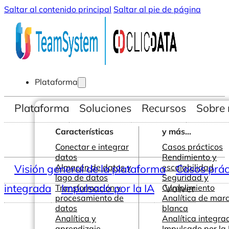
Saltar al contenido principal
Saltar al pie de página
Plataforma
Plataforma
Soluciones
Recursos
Sobre 
Características
y más...
Conectar e integrar
Casos prácticos
datos
Rendimiento y
Visión general de la plataforma
Almacén de datos y
escalabilidad
Casos prác
lago de datos
Seguridad y
integrada
Impulsado por la IA
Volver
Transformación y
Cumplimiento
procesamiento de
Analítica de mar
datos
blanca
Analítica y
Analítica integra
aprendizaje
Impulsado por la 