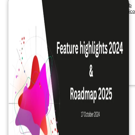
Seminarios web
Libros electrónic
Nuestros servicios
Nuestro Blog
Inteligencia
empresarial
Analítica avanzada y
ML
Precios