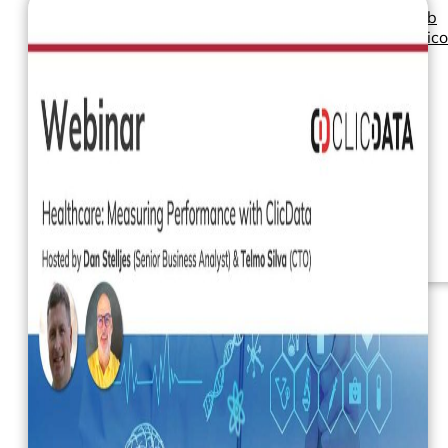
Seminarios web
Libros electrónic
Nuestros servicios
Nuestro Blog
Inteligencia
empresarial
Analítica avanzada y
ML
Precios