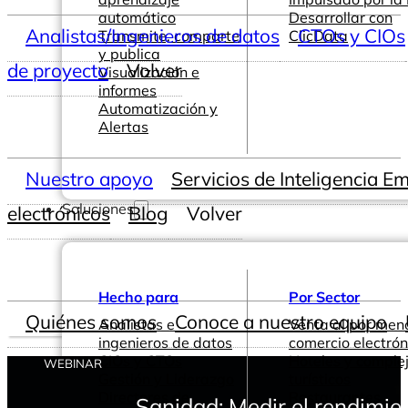
automático
Desarrollar con
Analistas/Ingenieros de datos
CTOs y CIOs
Transmite, comparte
ClicData
y publica
de proyecto
Volver
Visualización e
informes
Automatización y
Alertas
Nuestro apoyo
Servicios de Inteligencia E
Soluciones
electrónicos
Blog
Volver
Hecho para
Por Sector
Quiénes somos
Conoce a nuestro equipo
Analistas e
Venta al por men
ingenieros de datos
comercio electrón
CIOs y CTOs
Hoteles y comple
WEBINAR
Gestión y Liderazgo
turísticos
Directores de
Restaurantes
Sanidad: Medir el rendimie