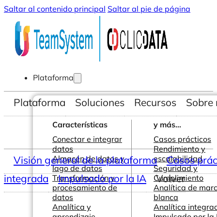
Saltar al contenido principal
Saltar al pie de página
Plataforma
Plataforma
Soluciones
Recursos
Sobre 
Características
y más...
Conectar e integrar
Casos prácticos
datos
Rendimiento y
Visión general de la plataforma
Almacén de datos y
escalabilidad
Casos prác
lago de datos
Seguridad y
integrada
Impulsado por la IA
Volver
Transformación y
Cumplimiento
procesamiento de
Analítica de mar
datos
blanca
Analítica y
Analítica integra
aprendizaje
Impulsado por la 