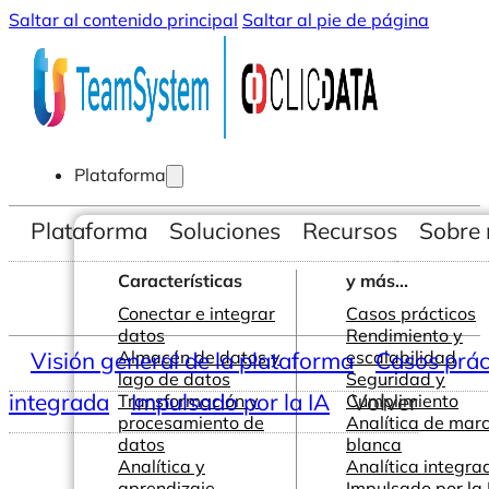
Saltar al contenido principal
Saltar al pie de página
Plataforma
Plataforma
Soluciones
Recursos
Sobre 
Características
y más...
Conectar e integrar
Casos prácticos
datos
Rendimiento y
Visión general de la plataforma
Almacén de datos y
escalabilidad
Casos prác
lago de datos
Seguridad y
integrada
Impulsado por la IA
Volver
Transformación y
Cumplimiento
procesamiento de
Analítica de mar
datos
blanca
Analítica y
Analítica integra
aprendizaje
Impulsado por la 