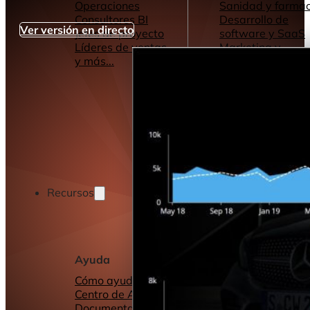
Operaciones
Sanidad y farmac
Consultores BI
Desarrollo de
Ver versión en directo
Jefes de proyecto
software y SaaS
Líderes de ventas
Marketing y
y más...
Publicidad
Servicios de
Consultoría
y más...
Recursos
Ayuda
Otros recursos
Cómo ayudamos
Cuadros de mand
Centro de Ayuda y
informes
Documentación
Conectores