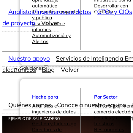
automático
Desarrollar con
Analistas/Ingenieros de datos
CTOs y CIOs
Transmite, comparte
ClicData
y publica
de proyecto
Volver
Visualización e
informes
Automatización y
Alertas
Nuestro apoyo
Servicios de Inteligencia E
Soluciones
electrónicos
Blog
Volver
Hecho para
Por Sector
Quiénes somos
Conoce a nuestro equipo
Analistas e
Venta al por men
ingenieros de datos
comercio electrón
CIOs y CTOs
Hoteles y comple
EJEMPLO DE SALPICADERO
Gestión y Liderazgo
turísticos
Directores de
Restaurantes