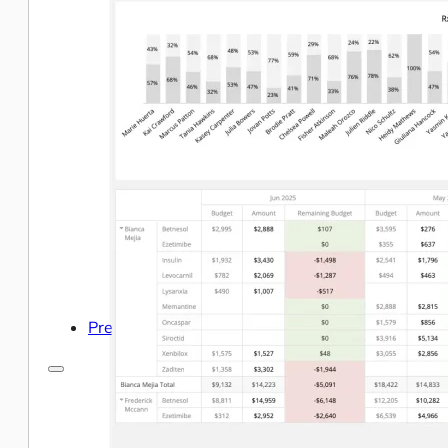
Centro de Ayuda y Documentación
Nuestros servicios
Inteligencia empresarial
Analítica avanzada y ML
Precios