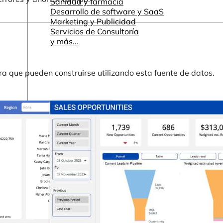
Sanidad y farmacia
Desarrollo de software y SaaS
Marketing y Publicidad
Servicios de Consultoría
y más...
a que pueden construirse utilizando esta fuente de datos.
Otros recursos
Cuadros de mando e informes