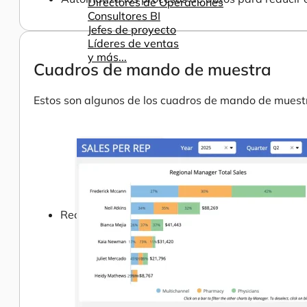
Directores de Operaciones
Consultores BI
Jefes de proyecto
Líderes de ventas
y más...
Cuadros de mando de muestra
Estos son algunos de los cuadros de mando de muestr
Recursos
Ayuda
Cómo ayudamos