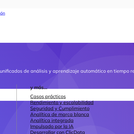
ión
nificados de análisis y aprendizaje automático en tiempo re
y más...
Casos prácticos
Rendimiento y escalabilidad
Seguridad y Cumplimiento
Analítica de marca blanca
Analítica integrada
Impulsado por la IA
Desarrollar con ClicData