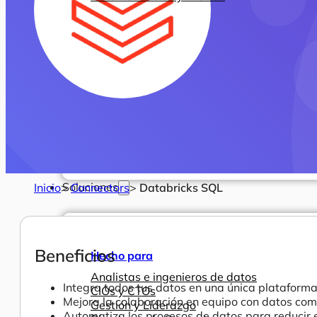
Soluciones
Inicio
>
Connectors
>
Databricks SQL
Beneficios
Hecho para
Analistas e ingenieros de datos
Integra todos tus datos en una única plataforma 
CIOs y CTOs
Mejora la colaboración en equipo con datos com
Gestión y Liderazgo
Automatiza los procesos de datos para reducir e