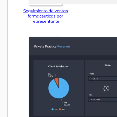
Seguimiento de ventas
farmacéuticas por
representante