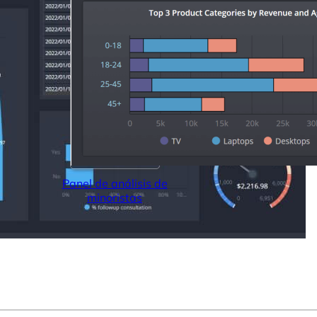
Panel de análisis de
minoristas