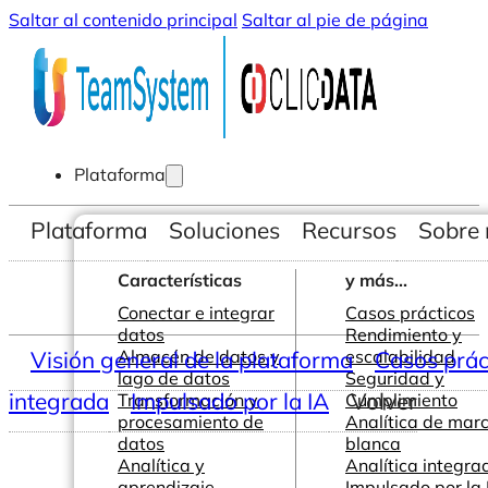
Saltar al contenido principal
Saltar al pie de página
Plataforma
Plataforma
Soluciones
Recursos
Sobre 
Características
y más...
Conectar e integrar
Casos prácticos
datos
Rendimiento y
Visión general de la plataforma
Almacén de datos y
escalabilidad
Casos prác
lago de datos
Seguridad y
integrada
Impulsado por la IA
Volver
Transformación y
Cumplimiento
procesamiento de
Analítica de mar
datos
blanca
Analítica y
Analítica integra
aprendizaje
Impulsado por la 