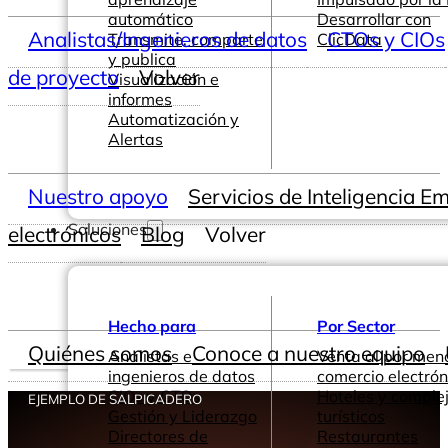
automático
Desarrollar con
Analistas/Ingenieros de datos
CTOs y CIOs
Transmite, comparte
ClicData
y publica
de proyecto
Volver
Visualización e
informes
Automatización y
Alertas
Nuestro apoyo
Servicios de Inteligencia E
Soluciones
electrónicos
Blog
Volver
Hecho para
Por Sector
Quiénes somos
Conoce a nuestro equipo
Analistas e
Venta al por men
ingenieros de datos
comercio electrón
CIOs y CTOs
Hoteles y comple
EJEMPLO DE SALPICADERO
Gestión y Liderazgo
turísticos
Directores de
Restaurantes