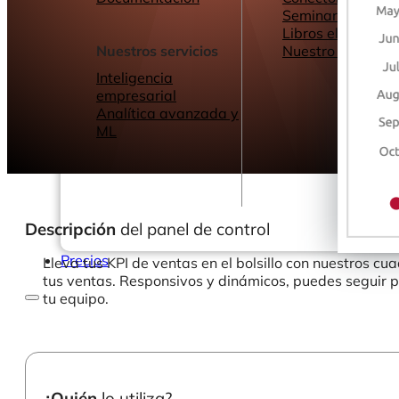
Seminarios web
Libros electrónic
Nuestros servicios
Nuestro Blog
Inteligencia
empresarial
Analítica avanzada y
ML
Descripción
del panel de control
Precios
Lleva tus KPI de ventas en el bolsillo con nuestros 
tus ventas. Responsivos y dinámicos, puedes seguir p
tu equipo.
¿Quién
lo utiliza?