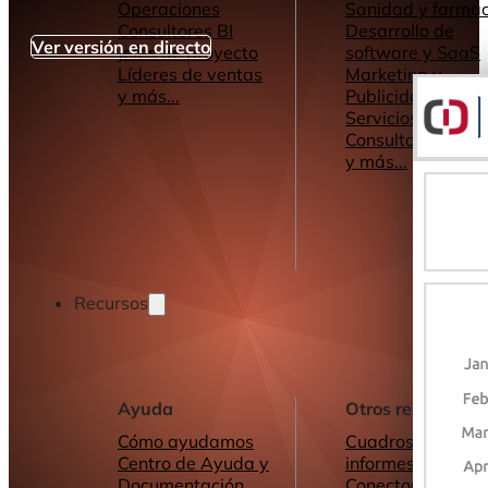
Operaciones
Sanidad y farmac
Consultores BI
Desarrollo de
Ver versión en directo
Jefes de proyecto
software y SaaS
Líderes de ventas
Marketing y
y más...
Publicidad
Servicios de
Consultoría
y más...
Recursos
Ayuda
Otros recursos
Cómo ayudamos
Cuadros de mand
Centro de Ayuda y
informes
Documentación
Conectores