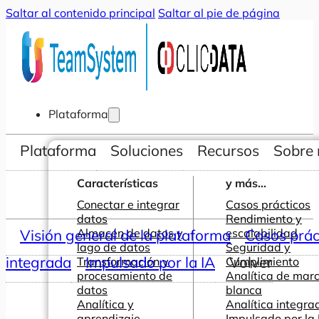
Saltar al contenido principal
Saltar al pie de página
Plataforma
Plataforma
Soluciones
Recursos
Sobre 
Características
y más...
Conectar e integrar
Casos prácticos
datos
Rendimiento y
Visión general de la plataforma
Almacén de datos y
escalabilidad
Casos prác
lago de datos
Seguridad y
integrada
Impulsado por la IA
Volver
Transformación y
Cumplimiento
procesamiento de
Analítica de mar
datos
blanca
Analítica y
Analítica integra
aprendizaje
Impulsado por la 