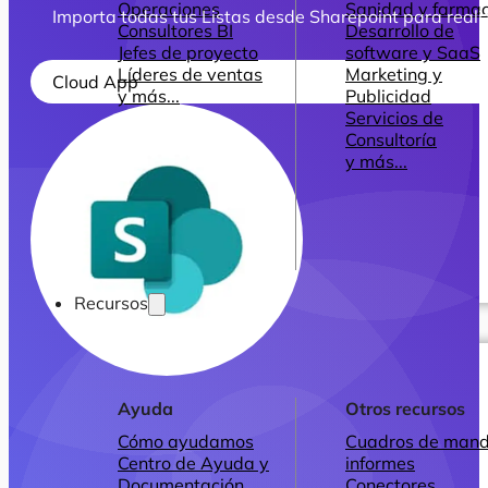
Operaciones
Sanidad y farmac
Importa todas tus Listas desde Sharepoint para reali
Consultores BI
Desarrollo de
Jefes de proyecto
software y SaaS
Líderes de ventas
Marketing y
Cloud App
y más...
Publicidad
Servicios de
Consultoría
y más...
Recursos
Ayuda
Otros recursos
Cómo ayudamos
Cuadros de mand
Centro de Ayuda y
informes
Documentación
Conectores