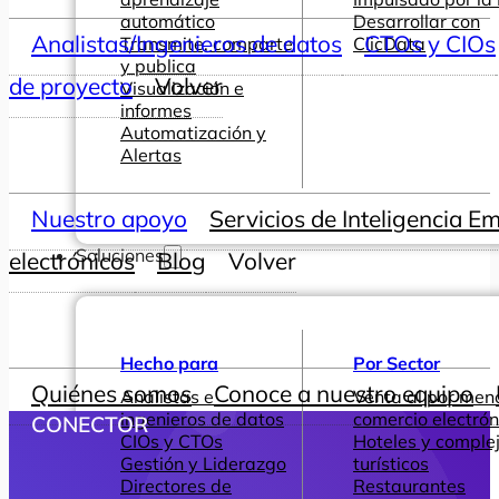
automático
Desarrollar con
Analistas/Ingenieros de datos
CTOs y CIOs
Transmite, comparte
ClicData
y publica
de proyecto
Volver
Visualización e
informes
Automatización y
Alertas
Nuestro apoyo
Servicios de Inteligencia E
Soluciones
electrónicos
Blog
Volver
Hecho para
Por Sector
Quiénes somos
Conoce a nuestro equipo
Analistas e
Venta al por men
ingenieros de datos
comercio electrón
CONECTOR
CIOs y CTOs
Hoteles y comple
Gestión y Liderazgo
turísticos
Directores de
Restaurantes