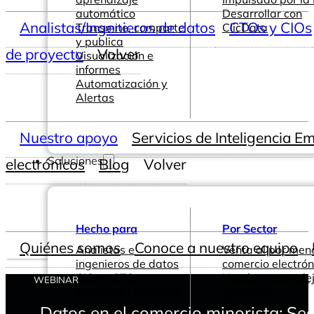
automático
Desarrollar con
Analistas/Ingenieros de datos
CTOs y CIOs
Transmite, comparte
ClicData
y publica
de proyecto
Volver
Visualización e
informes
Automatización y
Alertas
Nuestro apoyo
Servicios de Inteligencia E
Soluciones
electrónicos
Blog
Volver
Hecho para
Por Sector
Quiénes somos
Conoce a nuestro equipo
Analistas e
Venta al por men
ingenieros de datos
comercio electrón
CIOs y CTOs
Hoteles y comple
WEBINAR
Gestión y Liderazgo
turísticos
Directores de
Restaurantes
Datos en el comercio minorista: Se