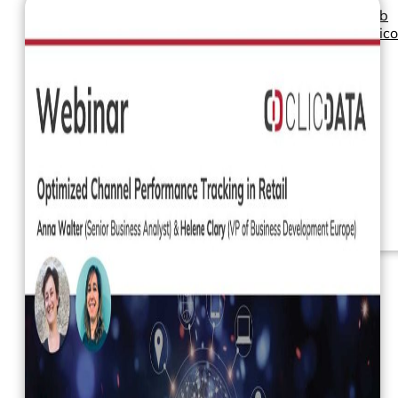
Seminarios web
Libros electrónic
Nuestros servicios
Nuestro Blog
Inteligencia
empresarial
Analítica avanzada y
ML
Precios