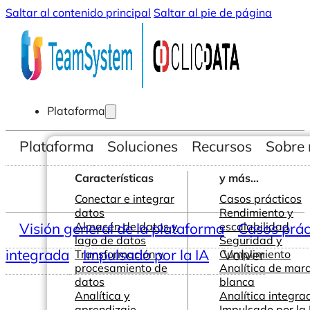
Saltar al contenido principal
Saltar al pie de página
Plataforma
Plataforma
Soluciones
Recursos
Sobre 
Características
y más...
Conectar e integrar
Casos prácticos
datos
Rendimiento y
Visión general de la plataforma
Almacén de datos y
escalabilidad
Casos prác
lago de datos
Seguridad y
integrada
Impulsado por la IA
Volver
Transformación y
Cumplimiento
procesamiento de
Analítica de mar
datos
blanca
Analítica y
Analítica integra
aprendizaje
Impulsado por la 