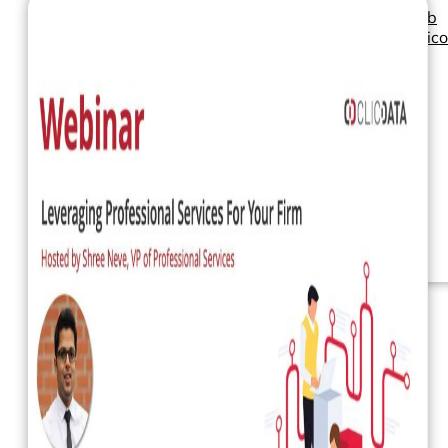
Seminarios web
Libros electrónic
Nuestros servicios
Nuestro Blog
Inteligencia
empresarial
Analítica avanzada y
ML
Precios