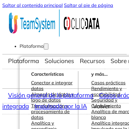
Saltar al contenido principal
Saltar al pie de página
Plataforma
Plataforma
Soluciones
Recursos
Sobre 
Características
y más...
Conectar e integrar
Casos prácticos
datos
Rendimiento y
Visión general de la plataforma
Almacén de datos y
escalabilidad
Casos prác
lago de datos
Seguridad y
integrada
Impulsado por la IA
Volver
Transformación y
Cumplimiento
procesamiento de
Analítica de mar
datos
blanca
Analítica y
Analítica integra
aprendizaje
Impulsado por la 