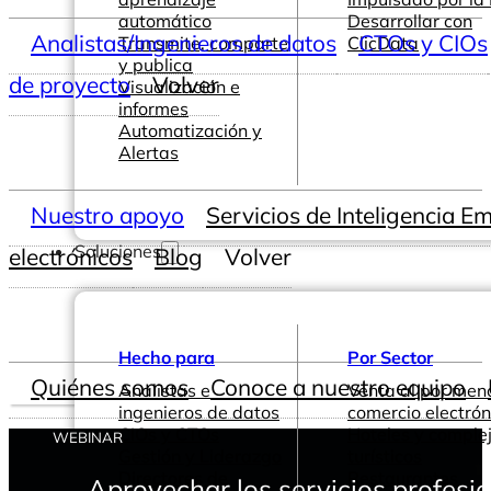
automático
Desarrollar con
Analistas/Ingenieros de datos
CTOs y CIOs
Transmite, comparte
ClicData
y publica
de proyecto
Volver
Visualización e
informes
Automatización y
Alertas
Nuestro apoyo
Servicios de Inteligencia E
Soluciones
electrónicos
Blog
Volver
Hecho para
Por Sector
Quiénes somos
Conoce a nuestro equipo
Analistas e
Venta al por men
ingenieros de datos
comercio electrón
CIOs y CTOs
Hoteles y comple
WEBINAR
Gestión y Liderazgo
turísticos
Directores de
Restaurantes
Aprovechar los servicios profesio