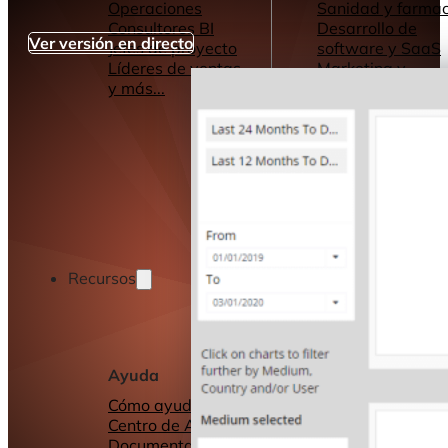
Operaciones
Sanidad y farmac
Consultores BI
Desarrollo de
Ver versión en directo
Jefes de proyecto
software y SaaS
Líderes de ventas
Marketing y
y más...
Publicidad
Servicios de
Consultoría
y más...
Recursos
Ayuda
Otros recursos
Cómo ayudamos
Cuadros de mand
Centro de Ayuda y
informes
Documentación
Conectores