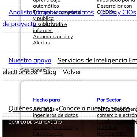
automático
Desarrollar con
Analistas/Ingenieros de datos
CTOs y CIOs
Transmite, comparte
ClicData
y publica
de proyecto
Volver
Visualización e
informes
Automatización y
Alertas
Nuestro apoyo
Servicios de Inteligencia E
Soluciones
electrónicos
Blog
Volver
Hecho para
Por Sector
Quiénes somos
Conoce a nuestro equipo
Analistas e
Venta al por men
ingenieros de datos
comercio electrón
CIOs y CTOs
Hoteles y comple
EJEMPLO DE SALPICADERO
Gestión y Liderazgo
turísticos
Directores de
Restaurantes