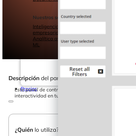
Seminarios web
Libros electrónic
Nuestros servicios
Nuestro Blog
Inteligencia
empresarial
Analítica avanzada y
ML
Descripción
del panel de control
Precios
Este panel de control te permite profundizar en el com
interactividad en tu panel de control con sencillas con
¿Quién
lo utiliza?