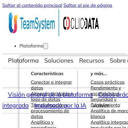
Saltar al contenido principal
Saltar al pie de página
Plataforma
Plataforma
Soluciones
Recursos
Sobre 
Características
y más...
Conectar e integrar
Casos prácticos
datos
Rendimiento y
Visión general de la plataforma
Almacén de datos y
escalabilidad
Casos prác
lago de datos
Seguridad y
integrada
Impulsado por la IA
Volver
Transformación y
Cumplimiento
procesamiento de
Analítica de mar
datos
blanca
Analítica y
Analítica integra
aprendizaje
Impulsado por la 