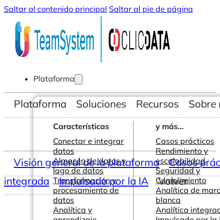
Saltar al contenido principal
Saltar al pie de página
Plataforma
Plataforma
Soluciones
Recursos
Sobre 
Características
y más...
Conectar e integrar
Casos prácticos
datos
Rendimiento y
Visión general de la plataforma
Almacén de datos y
escalabilidad
Casos prác
lago de datos
Seguridad y
integrada
Impulsado por la IA
Volver
Transformación y
Cumplimiento
procesamiento de
Analítica de mar
datos
blanca
Analítica y
Analítica integra
aprendizaje
Impulsado por la 