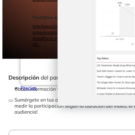
Seminarios web
Libros electrónic
Nuestros servicios
Nuestro Blog
Inteligencia
empresarial
Analítica avanzada y
ML
Descripción
del panel de control
Precios
Obtén información valiosa sobre tu rendimiento en Tik
Sumérgete en tus analíticas de vídeo para hacer un se
medir la participación según la duración del vídeo, el
audiencia!