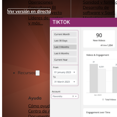
Operaciones
Sanidad y farmac
Consultores BI
Desarrollo de
Ver versión en directo
Jefes de proyecto
software y SaaS
Líderes de ventas
Marketing y
y más...
Publicidad
Servicios de
Consultoría
y más...
Recursos
Ayuda
Otros recursos
Cómo ayudamos
Cuadros de mand
Centro de Ayuda y
informes
Documentación
Conectores