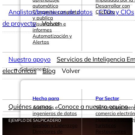
automático
Desarrollar con
Analistas/Ingenieros de datos
CTOs y CIOs
Transmite, comparte
ClicData
y publica
de proyecto
Volver
Visualización e
informes
Automatización y
Alertas
Nuestro apoyo
Servicios de Inteligencia E
Soluciones
electrónicos
Blog
Volver
Hecho para
Por Sector
Quiénes somos
Conoce a nuestro equipo
Analistas e
Venta al por men
ingenieros de datos
comercio electrón
CIOs y CTOs
Hoteles y comple
EJEMPLO DE SALPICADERO
Gestión y Liderazgo
turísticos
Directores de
Restaurantes