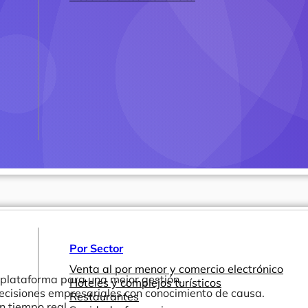
Por Sector
Venta al por menor y comercio electrónico
a plataforma para una mejor gestión.
Hoteles y complejos turísticos
ecisiones empresariales con conocimiento de causa.
Restaurantes
n tiempo real.