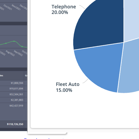
Consigue una demostración
Prueba grat