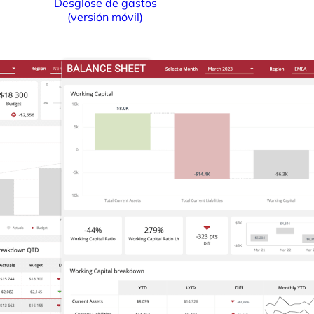
Desglose de gastos
(versión móvil)