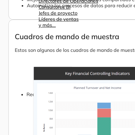
Directores de Operaciones
Automatiza los procesos de datos para reducir e
Consultores BI
Jefes de proyecto
Líderes de ventas
y más...
Cuadros de mando de muestra
Estos son algunos de los cuadros de mando de muestr
Recursos
Ayuda
Cómo ayudamos