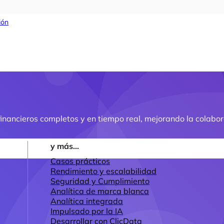
ión
nancieros completos y en tiempo real, mejorando la colabora
y más...
Casos prácticos
Rendimiento y escalabilidad
Seguridad y Cumplimiento
Analítica de marca blanca
Analítica integrada
Impulsado por la IA
Desarrollar con ClicData