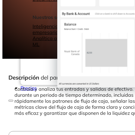
Seminarios web
Libros electrónic
Nuestros servicios
Nuestro Blog
Inteligencia
empresarial
Analítica avanzada y
ML
Descripción
del panel de control
Precios
Controla y analiza tus entradas y salidas de efectivo
durante un periodo de tiempo determinado, incluidas su
rápidamente los patrones de flujo de caja, señalar la
métricas clave del flujo de caja de forma clara y con
más eficaz y garantizar que disponen de la liquidez q