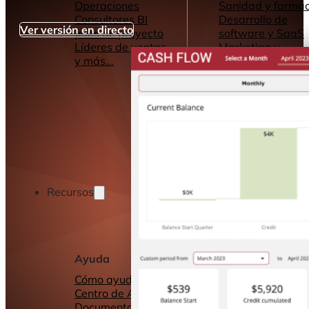
Operaciones
Sanidad y farmac
Consultores BI
Desarrollo de
Ver versión en directo
Jefes de proyecto
software y SaaS
Líderes de ventas
Marketing y
y más...
Publicidad
Servicios de
Consultoría
y más...
Recursos
Ayuda
Otros recursos
Cómo ayudamos
Cuadros de mand
Centro de Ayuda y
informes
Documentación
Conectores