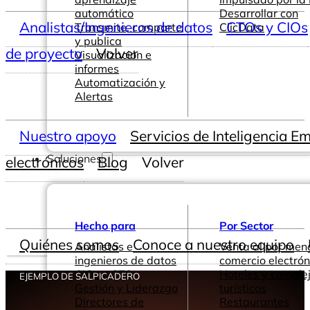
automático
Desarrollar con
Analistas/Ingenieros de datos
CTOs y CIOs
Transmite, comparte
ClicData
y publica
de proyecto
Volver
Visualización e
informes
Automatización y
Alertas
Nuestro apoyo
Servicios de Inteligencia E
Soluciones
electrónicos
Blog
Volver
Hecho para
Por Sector
Quiénes somos
Conoce a nuestro equipo
Analistas e
Venta al por men
ingenieros de datos
comercio electrón
CIOs y CTOs
Hoteles y comple
EJEMPLO DE SALPICADERO
Gestión y Liderazgo
turísticos
Directores de
Restaurantes