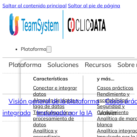
Saltar al contenido principal
Saltar al pie de página
Plataforma
Plataforma
Soluciones
Recursos
Sobre 
Características
y más...
Conectar e integrar
Casos prácticos
datos
Rendimiento y
Visión general de la plataforma
Almacén de datos y
escalabilidad
Casos prác
lago de datos
Seguridad y
integrada
Impulsado por la IA
Volver
Transformación y
Cumplimiento
procesamiento de
Analítica de mar
datos
blanca
Analítica y
Analítica integra
aprendizaje
Impulsado por la 