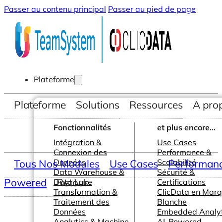
Passer au contenu principal
Passer au pied de page
Plateforme
Plateforme
Solutions
Ressources
A pro
Fonctionnalités
et plus encore...
Intégration &
Use Cases
Connexion des
Performance &
Tous Nos Modules
Données
Use Cases
Scalabilité
Performance
Data Warehouse &
Sécurité &
Powered
Retour
Data Lake
Certifications
Transformation &
ClicData en Mar
Traitement des
Blanche
Données
Embedded Analyt
Analytics & Machine
AI-Powered