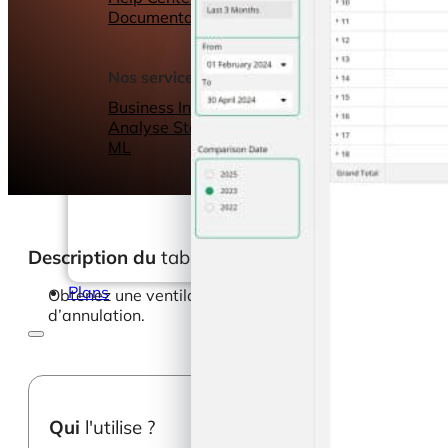
Documentation
Webinars
eBooks
Notre blog
Nos services
Business Intelligence
Analyse Statistique &
ML
Description du
tableau de bord
Plans
Obtenez une ventilation du chiffre d’affaires de votre
d’annulation.
Qui
l'utilise ?