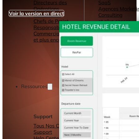
Directeurs des
SaaS
Opérations
Agences Marketi
Voir la version en direct
Consultants
Consulting
Chefs de Projet
et plus encore...
Responsables
Commerciaux
et plus encore...
Ressources
Support
Autres ressource
Tous Nos Canaux de
Tableaux de bord
Support
Rapports
Help Center &
Connecteurs