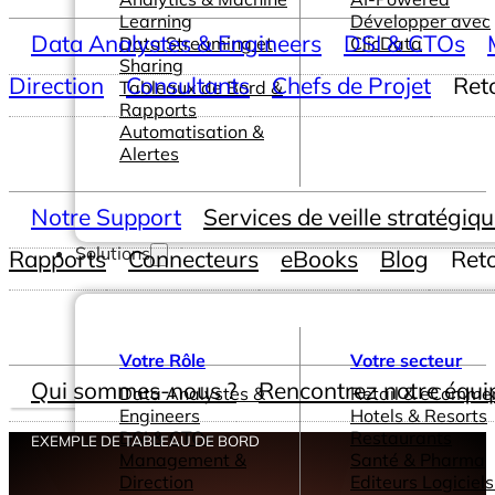
Learning
Développer avec
Data Analystes & Engineers
DSI & CTOs
Data Streaming et
ClicData
Sharing
Direction
Consultants
Chefs de Projet
Ret
Tableaux de Bord &
Rapports
Automatisation &
Alertes
Notre Support
Services de veille stratégiq
Solutions
Rapports
Connecteurs
eBooks
Blog
Ret
Votre Rôle
Votre secteur
Qui sommes-nous ?
Rencontrez notre équi
Data Analystes &
Retail & eComme
Engineers
Hotels & Resorts
DSI & CTOs
Restaurants
EXEMPLE DE TABLEAU DE BORD
Management &
Santé & Pharma
Direction
Editeurs Logiciels