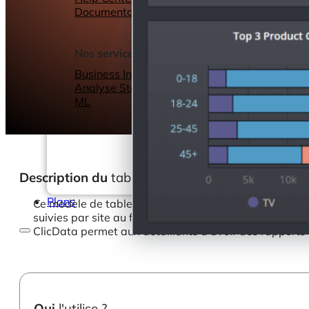
Documentation
Webinars
eBooks
Notre blog
Nos services
Business Intelligence
Analyse Statistique &
ML
Description du
tableau de bord
Plans
Ce modèle de tableau de bord fournit des informatio
suivies par site au fil du temps afin d’identifier les
ClicData permet aux détaillants d’avoir des rapports 
Qui
l'utilise ?