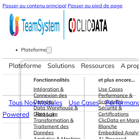
Passer au contenu principal
Passer au pied de page
Plateforme
Plateforme
Solutions
Ressources
A pro
Fonctionnalités
et plus encore...
Intégration &
Use Cases
Connexion des
Performance &
Tous Nos Modules
Données
Use Cases
Scalabilité
Performance
Data Warehouse &
Sécurité &
Powered
Retour
Data Lake
Certifications
Transformation &
ClicData en Mar
Traitement des
Blanche
Données
Embedded Analyt
Analytics & Machine
AI-Powered