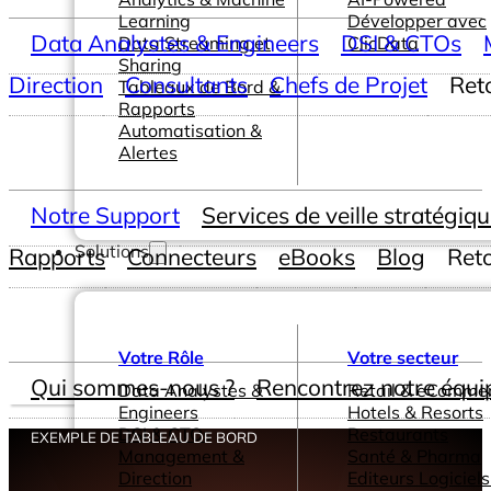
Learning
Développer avec
Data Analystes & Engineers
DSI & CTOs
Data Streaming et
ClicData
Sharing
Direction
Consultants
Chefs de Projet
Ret
Tableaux de Bord &
Rapports
Automatisation &
Alertes
Notre Support
Services de veille stratégiq
Solutions
Rapports
Connecteurs
eBooks
Blog
Ret
Votre Rôle
Votre secteur
Qui sommes-nous ?
Rencontrez notre équi
Data Analystes &
Retail & eComme
Engineers
Hotels & Resorts
DSI & CTOs
Restaurants
EXEMPLE DE TABLEAU DE BORD
Management &
Santé & Pharma
Direction
Editeurs Logiciels