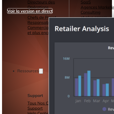
Directeurs des
SaaS
Opérations
Agences Marketi
Voir la version en direct
Consultants
Consulting
Chefs de Projet
et plus encore...
Responsables
Commerciaux
et plus encore...
Ressources
Support
Autres ressource
Tous Nos Canaux de
Tableaux de bord
Support
Rapports
Help Center &
Connecteurs