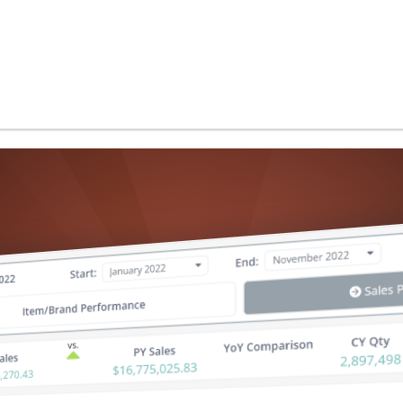
et plus encore...
Use Cases
Performance & Scalabilité
Sécurité & Certifications
ClicData en Marque Blanche
Embedded Analytics
AI-Powered
Développer avec ClicData