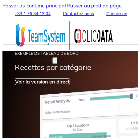
Passer au contenu principal
Passer au pied de page
+33 1 76 34 13 04
Contactez nous
Connexion
EXEMPLE DE TABLEAU DE BORD
Plateforme
Recettes par catégorie
Voir la version en direct
Fonctionnalités
Intégration & Connexion des Données
Data Warehouse & Data Lake
Transformation & Traitement des Données
Analytics & Machine Learning
Data Streaming et Sharing
Tableaux de Bord & Rapports
Automatisation & Alertes