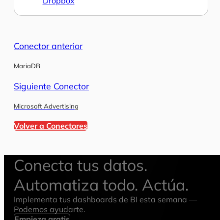
Dropbox
Conector anterior
MariaDB
Siguiente Conector
Microsoft Advertising
Volver a Conectores
Conecta tus datos.
Automatiza todo. Actúa.
Implementa tus dashboards de BI esta semana —
Podemos ayudarte.
Empieza gratis