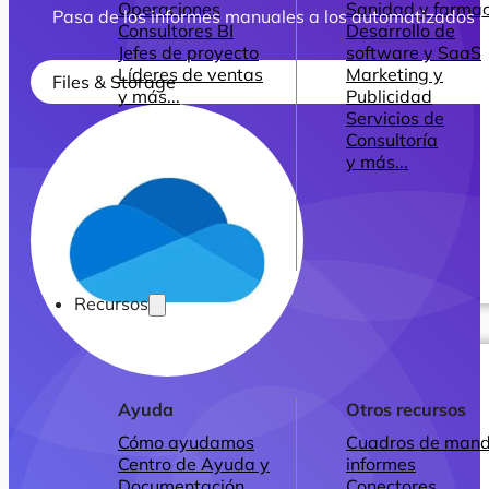
Operaciones
Sanidad y farmac
Pasa de los informes manuales a los automatizados 
Consultores BI
Desarrollo de
Jefes de proyecto
software y SaaS
Líderes de ventas
Marketing y
Files & Storage
y más...
Publicidad
Servicios de
Consultoría
y más...
Recursos
Ayuda
Otros recursos
Cómo ayudamos
Cuadros de mand
Centro de Ayuda y
informes
Documentación
Conectores