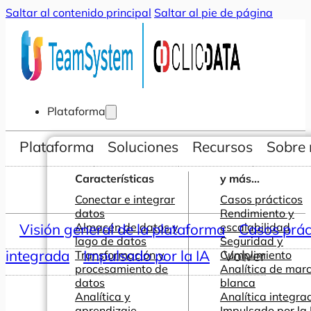
Saltar al contenido principal
Saltar al pie de página
Plataforma
Plataforma
Soluciones
Recursos
Sobre 
Características
y más...
Conectar e integrar
Casos prácticos
datos
Rendimiento y
Visión general de la plataforma
Almacén de datos y
escalabilidad
Casos prác
lago de datos
Seguridad y
integrada
Impulsado por la IA
Volver
Transformación y
Cumplimiento
procesamiento de
Analítica de mar
datos
blanca
Analítica y
Analítica integra
aprendizaje
Impulsado por la 