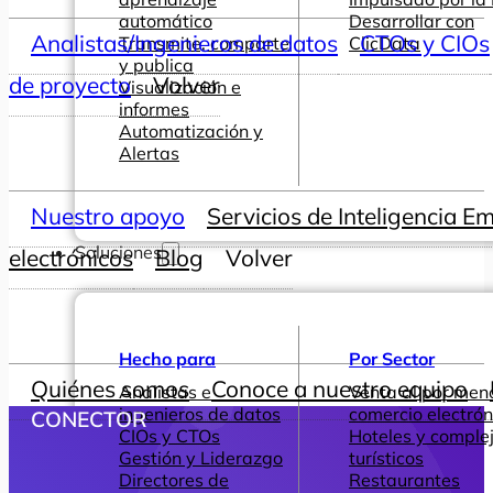
automático
Desarrollar con
Analistas/Ingenieros de datos
CTOs y CIOs
Transmite, comparte
ClicData
y publica
de proyecto
Volver
Visualización e
informes
Automatización y
Alertas
Nuestro apoyo
Servicios de Inteligencia E
Soluciones
electrónicos
Blog
Volver
Hecho para
Por Sector
Quiénes somos
Conoce a nuestro equipo
Analistas e
Venta al por men
ingenieros de datos
comercio electrón
CONECTOR
CIOs y CTOs
Hoteles y comple
Gestión y Liderazgo
turísticos
Directores de
Restaurantes