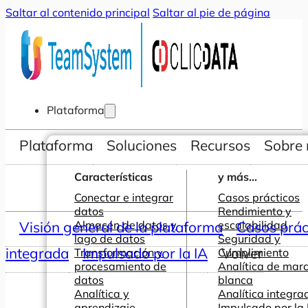
Saltar al contenido principal
Saltar al pie de página
Plataforma
Plataforma
Soluciones
Recursos
Sobre 
Características
y más...
Conectar e integrar
Casos prácticos
datos
Rendimiento y
Visión general de la plataforma
Almacén de datos y
escalabilidad
Casos prác
lago de datos
Seguridad y
integrada
Impulsado por la IA
Volver
Transformación y
Cumplimiento
procesamiento de
Analítica de mar
datos
blanca
Analítica y
Analítica integra
aprendizaje
Impulsado por la 