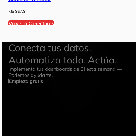
MS SSAS
Volver a Conectores
Conecta tus datos.
Automatiza todo. Actúa.
Implementa tus dashboards de BI esta semana —
Podemos ayudarte.
Empieza gratis