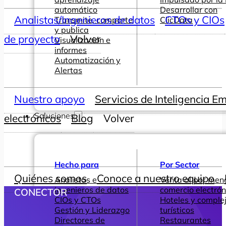
automático
Desarrollar con
Analistas/Ingenieros de datos
CTOs y CIOs
Transmite, comparte
ClicData
y publica
de proyecto
Volver
Visualización e
informes
Automatización y
Alertas
Nuestro apoyo
Servicios de Inteligencia E
Soluciones
electrónicos
Blog
Volver
Hecho para
Por Sector
Quiénes somos
Conoce a nuestro equipo
Analistas e
Venta al por men
ingenieros de datos
comercio electrón
CONECTOR
CIOs y CTOs
Hoteles y comple
Gestión y Liderazgo
turísticos
Directores de
Restaurantes