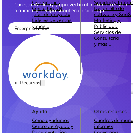
Operaciones
Sanidad y farmac
Conecta Workday y aprovecha al máximo tu sistema de r
Consultores BI
Desarrollo de
planificación empresarial en un solo lugar.
Jefes de proyecto
software y SaaS
Líderes de ventas
Marketing y
y más...
Publicidad
Enterprise App
Servicios de
Consultoría
y más...
Recursos
Ayuda
Otros recursos
Cómo ayudamos
Cuadros de mand
Centro de Ayuda y
informes
Documentación
Conectores