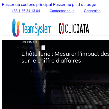
Passer au contenu principal
Passer au pied de page
+33 1 76 34 13 04
Contactez nous
Connexion
WEBINAR
Plateforme
L’hôtellerie : Mesurer l’impact d
sur le chiffre d’affaires
Fonctionnalités
Intégration & Connexion des Données
Data Warehouse & Data Lake
Transformation & Traitement des Données
Analytics & Machine Learning
Data Streaming et Sharing
Tableaux de Bord & Rapports
Automatisation & Alertes