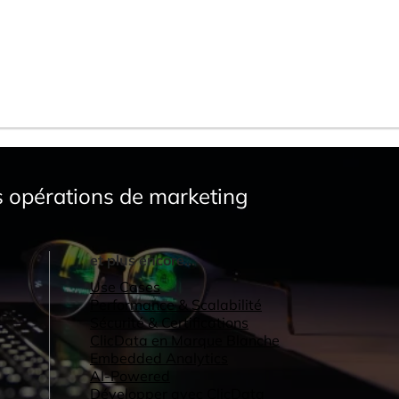
es opérations de marketing
et plus encore...
Use Cases
Performance & Scalabilité
Sécurité & Certifications
ClicData en Marque Blanche
Embedded Analytics
AI-Powered
Développer avec ClicData