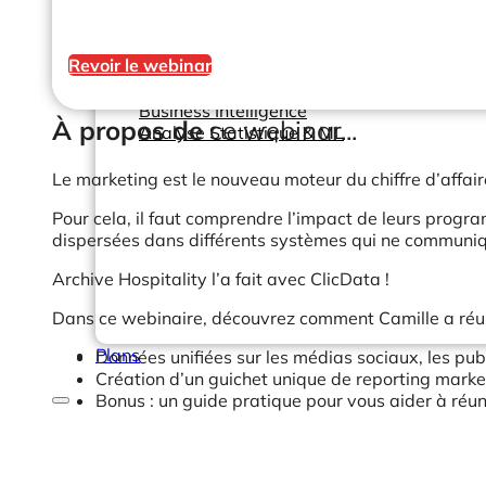
Help Center & Documentation
Revoir le webinar
Nos services
Business Intelligence
À propos de
ce webinar...
Analyse Statistique & ML
Le marketing est le nouveau moteur du chiffre d’affaire
Pour cela, il faut comprendre l’impact de leurs program
dispersées dans différents systèmes qui ne communique
Archive Hospitality l’a fait avec ClicData !
Dans ce webinaire, découvrez comment Camille a réus
Plans
Données unifiées sur les médias sociaux, les publ
Création d’un guichet unique de reporting marketi
Bonus : un guide pratique pour vous aider à réu