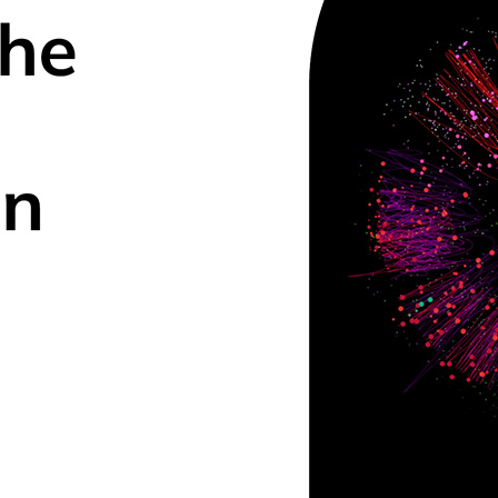
Santé & Pharma
Editeurs Logiciels & SaaS
Agences Marketing
Consulting
et plus encore...
Autres ressources
Tableaux de bord & Rapports