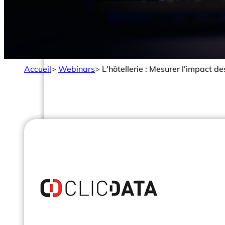
Accueil
>
Webinars
>
L'hôtellerie : Mesurer l'impact de
Solutions
Votre Rôle
Data Analystes & Engineers
DSI & CTOs
Management & Direction