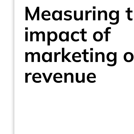
Directeurs des Opérations
Consultants
Chefs de Projet
Responsables Commerciaux
et plus encore...
Ressources
Support
Tous Nos Canaux de Support