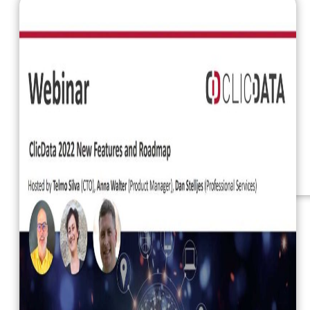
Documentation
Webinars
eBooks
Notre blog
Nos services
Business Intelligence
Analyse Statistique &
ML
Plans