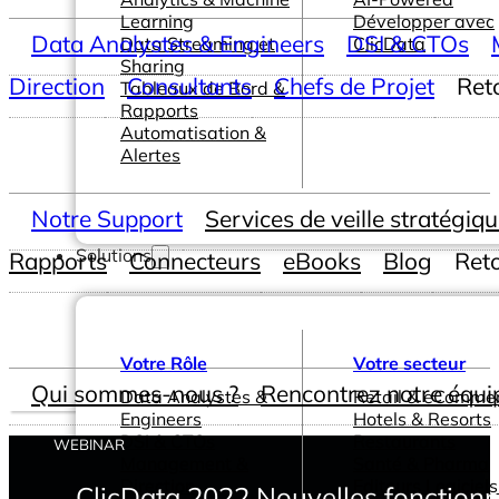
Learning
Développer avec
Data Analystes & Engineers
DSI & CTOs
Data Streaming et
ClicData
Sharing
Direction
Consultants
Chefs de Projet
Ret
Tableaux de Bord &
Rapports
Automatisation &
Alertes
Notre Support
Services de veille stratégiq
Solutions
Rapports
Connecteurs
eBooks
Blog
Ret
Votre Rôle
Votre secteur
Qui sommes-nous ?
Rencontrez notre équi
Data Analystes &
Retail & eComme
Engineers
Hotels & Resorts
DSI & CTOs
Restaurants
WEBINAR
Management &
Santé & Pharma
Direction
Editeurs Logiciels
ClicData 2022 Nouvelles fonctionnal