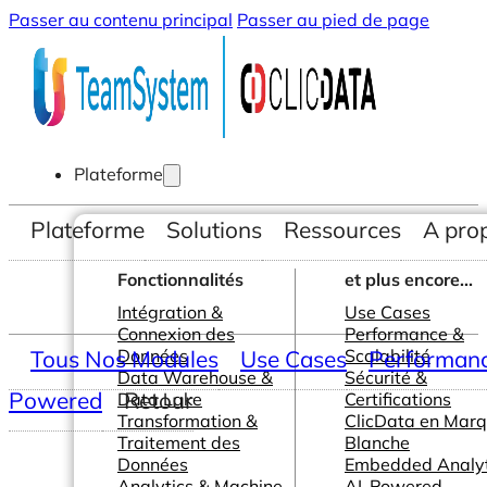
Passer au contenu principal
Passer au pied de page
Plateforme
Plateforme
Solutions
Ressources
A pro
Fonctionnalités
et plus encore...
Intégration &
Use Cases
Connexion des
Performance &
Tous Nos Modules
Données
Use Cases
Scalabilité
Performance
Data Warehouse &
Sécurité &
Powered
Retour
Data Lake
Certifications
Transformation &
ClicData en Mar
Traitement des
Blanche
Données
Embedded Analyt
Analytics & Machine
AI-Powered