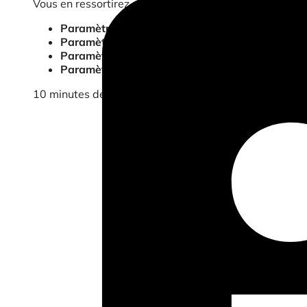
Vous en ressortirez en sachant exactement quand et co
Paramètres utilisateur
pour personnaliser autom
Paramètres de l’équipe
pour étendre cette perso
Paramètres du tableau de bord
pour créer des 
Paramètres de session
pour maintenir les filtre
10 minutes de formation avancée. Une histoire, quatr