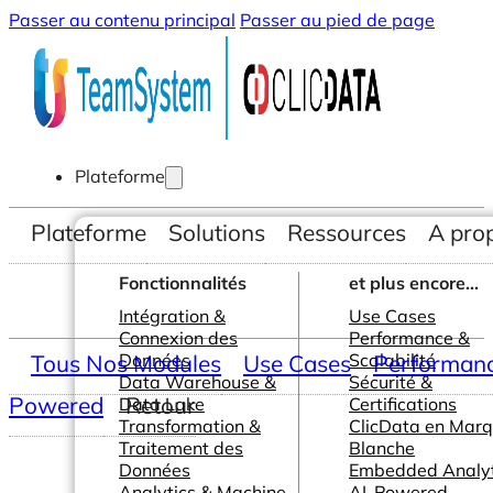
Passer au contenu principal
Passer au pied de page
Plateforme
Plateforme
Solutions
Ressources
A pro
Fonctionnalités
et plus encore...
Intégration &
Use Cases
Connexion des
Performance &
Tous Nos Modules
Données
Use Cases
Scalabilité
Performance
Data Warehouse &
Sécurité &
Powered
Retour
Data Lake
Certifications
Transformation &
ClicData en Mar
Traitement des
Blanche
Données
Embedded Analyt
Analytics & Machine
AI-Powered