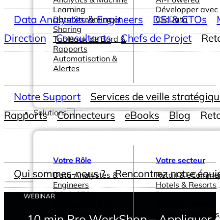
Learning
Développer avec
Data Analystes & Engineers
DSI & CTOs
Data Streaming et
ClicData
Sharing
Direction
Consultants
Chefs de Projet
Ret
Tableaux de Bord &
Rapports
Automatisation &
Alertes
Notre Support
Services de veille stratégiq
Solutions
Rapports
Connecteurs
eBooks
Blog
Ret
Votre Rôle
Votre secteur
Qui sommes-nous ?
Rencontrez notre équi
Data Analystes &
Retail & eComme
Engineers
Hotels & Resorts
DSI & CTOs
Restaurants
WEBINAR
Management &
Santé & Pharma
Direction
Editeurs Logiciels
10 min Pro WorkShop – Appliquer d