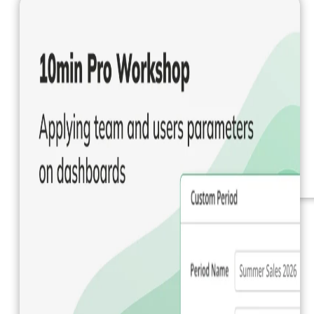
Documentation
Webinars
eBooks
Notre blog
Nos services
Business Intelligence
Analyse Statistique &
ML
Plans