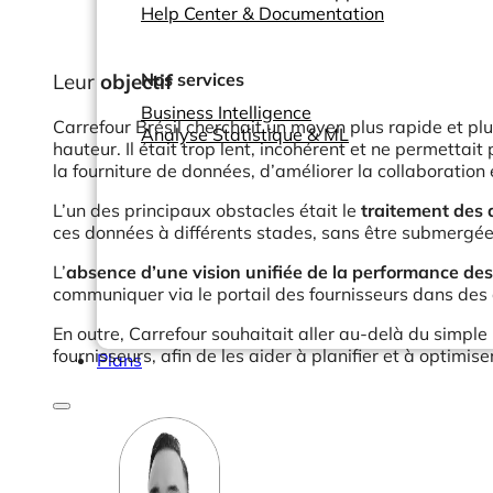
Help Center & Documentation
Leur
objectif
Nos services
Business Intelligence
Carrefour Brésil cherchait un moyen plus rapide et plu
Analyse Statistique & ML
hauteur. Il était trop lent, incohérent et ne permettait
la fourniture de données, d’améliorer la collaboration 
L’un des principaux obstacles était le
traitement des 
ces données à différents stades, sans être submergée
L’
absence d’une vision unifiée de la performance des
communiquer via le portail des fournisseurs dans des 
En outre, Carrefour souhaitait aller au-delà du simple 
fournisseurs, afin de les aider à planifier et à optimise
Plans