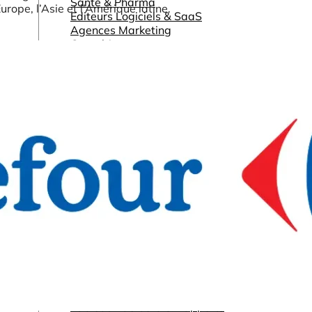
Santé & Pharma
Europe, l’Asie et l’Amérique latine.
Editeurs Logiciels & SaaS
Agences Marketing
Consulting
et plus encore...
Autres ressources
Tableaux de bord & Rapports