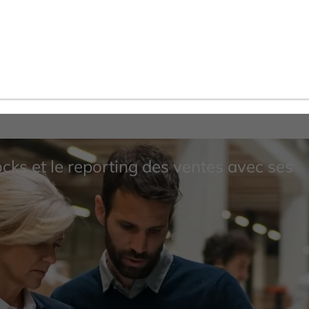
ocks et le reporting des ventes avec ses
et plus encore...
Use Cases
Performance & Scalabilité
Sécurité & Certifications
ClicData en Marque Blanche
Embedded Analytics
AI-Powered
Développer avec ClicData