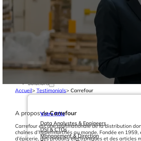
Solutions
Accueil
>
Testimonials
>
Carrefour
A propos de
Carrefour
Votre Rôle
Data Analystes & Engineers
Carrefour est une multinationale de la distribution don
DSI & CTOs
chaînes d’hypermarchés au monde. Fondée en 1959, e
Management & Direction
d’épicerie, des produits électroniques et des articles m