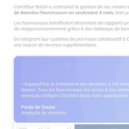
Carrefour Brésil a centralisé la gestion de ses ventes
de données fournisseurs en seulement 4 mois,
bien p
Les fournisseurs bénéficient désormais de rapports préc
de réapprovisionnement grâce à des tableaux de bor
En intégrant leur système de prévision collaboratif à
une source de revenus supplémentaire.
« Aujourd’hui, le traitement des données a été rat
heures. Tous les fournisseurs ont accès à des donné
avons pu intégrer ClicData dans notre application 
Paulo de Souza
Analyste de données