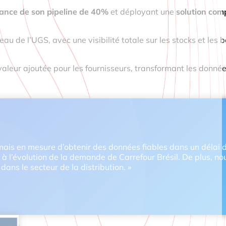
ance de son pipeline de 40%
et déployant une
solution com
au de l’UGS, avec une visibilité totale sur les stocks et les 
valeur ajoutée pour les fournisseurs, transformant les donné
rmais en mesure d’obtenir des données fiables dans un délai 
 à l’évolution de la demande de Carrefour Brésil. De plus, no
ans le secteur de la distribution. »