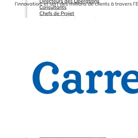
Directeurs des Opérations
l’innovation, et sert des millions de clients à travers l’
Consultants
Chefs de Projet
Responsables Commerciaux
et plus encore...
Ressources
Support
Tous Nos Canaux de Support