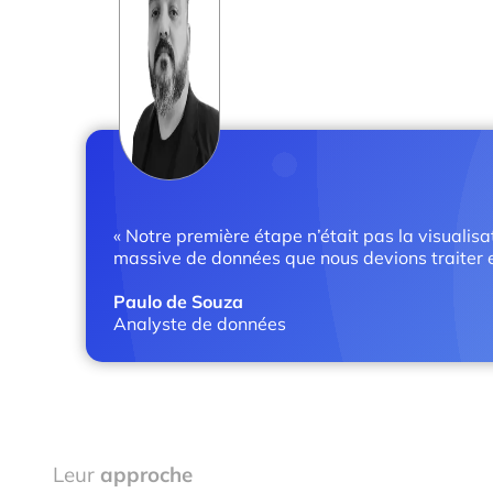
« Notre première étape n’était pas la visualis
massive de données que nous devions traiter e
Paulo de Souza
Analyste de données
Leur
approche