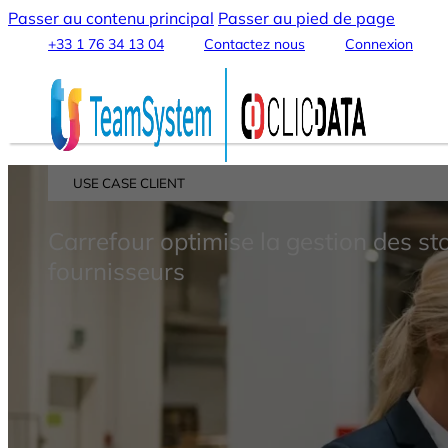
Passer au contenu principal
Passer au pied de page
+33 1 76 34 13 04
Contactez nous
Connexion
USE CASE CLIENT
Plateforme
Carrefour optimise la gestion des st
fournisseurs
Fonctionnalités
Intégration & Connexion des Données
Data Warehouse & Data Lake
Transformation & Traitement des Données
Analytics & Machine Learning
Data Streaming et Sharing
Tableaux de Bord & Rapports
Automatisation & Alertes