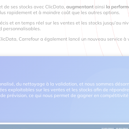
 et de ses stocks avec ClicData,
augmentant
ainsi
la perform
lus rapidement et à moindre coût que les autres options.
is et en temps réel sur les ventes et les stocks jusqu’au nive
d personnalisables.
 ClicData, Carrefour a également lancé un nouveau service à 
ionalisé, du nettoyage à la validation, et nous sommes déso
es exploitables sur les ventes et les stocks afin de répondre
de prévision, ce qui nous permet de gagner en compétitivité d