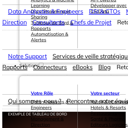
Learning
Développer avec
Data Analystes & Engineers
DSI & CTOs
Data Streaming et
ClicData
Sharing
Direction
Consultants
Chefs de Projet
Ret
Tableaux de Bord &
Rapports
Automatisation &
Alertes
Notre Support
Services de veille stratégiq
Solutions
Rapports
Connecteurs
eBooks
Blog
Ret
Votre Rôle
Votre secteur
Qui sommes-nous ?
Rencontrez notre équi
Data Analystes &
Retail & eComme
Engineers
Hotels & Resorts
DSI & CTOs
Restaurants
EXEMPLE DE TABLEAU DE BORD
Management &
Santé & Pharma
Direction
Editeurs Logiciels