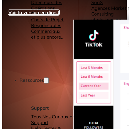
Directeurs des
SaaS
Opérations
Agences Marketi
Voir la version en direct
Consultants
Consulting
Chefs de Projet
et plus encore...
Responsables
Commerciaux
et plus encore...
Ressources
Support
Autres ressource
Tous Nos Canaux de
Tableaux de bord
Support
Rapports
Help Center &
Connecteurs