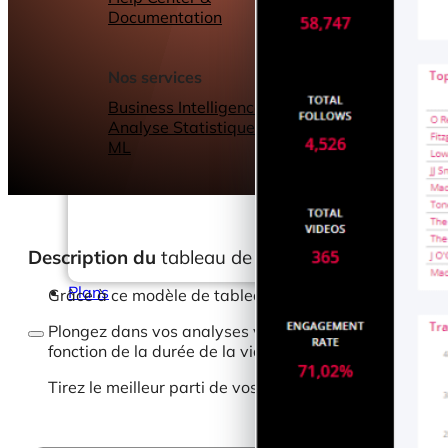
Documentation
Webinars
eBooks
Notre blog
Nos services
Business Intelligence
Analyse Statistique &
ML
Description du
tableau de bord
Plans
Grâce à ce modèle de tableau de bord, obtenez des in
Plongez dans vos analyses vidéo pour suivre les vidéos
fonction de la durée de la vidéo, le trafic vers le site
Tirez le meilleur parti de vos données TikTok et conce