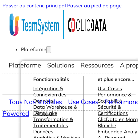
Passer au contenu principal
Passer au pied de page
Plateforme
Plateforme
Solutions
Ressources
A pro
Fonctionnalités
et plus encore...
Intégration &
Use Cases
Connexion des
Performance &
Tous Nos Modules
Données
Use Cases
Scalabilité
Performance
Data Warehouse &
Sécurité &
Powered
Retour
Data Lake
Certifications
Transformation &
ClicData en Mar
Traitement des
Blanche
Données
Embedded Analyt
Analytics & Machine
AI-Powered