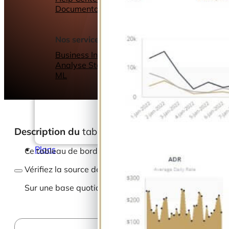
Documentation
Webinars
eBooks
Notre blog
Nos services
Business Intelligence
Analyse Statistique &
ML
Description du
tableau de bord
Plans
Ce tableau de bord permet aux directeurs d’hôtel d’avo
Vérifiez la source des réservations et la situation fin
Sur une base quotidienne ou mensuelle, vous pouvez vérif