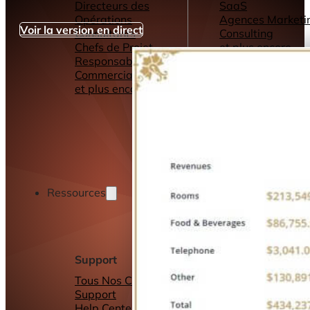
Directeurs des
SaaS
Opérations
Agences Marketi
Voir la version en direct
Consultants
Consulting
Chefs de Projet
et plus encore...
Responsables
Commerciaux
et plus encore...
Ressources
Support
Autres ressource
Tous Nos Canaux de
Tableaux de bord
Support
Rapports
Help Center &
Connecteurs