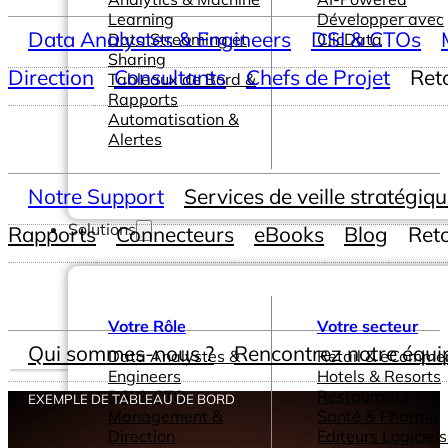
Learning
Développer avec
Data Analystes & Engineers
DSI & CTOs
Data Streaming et
ClicData
Sharing
Direction
Consultants
Chefs de Projet
Ret
Tableaux de Bord &
Rapports
Automatisation &
Alertes
Notre Support
Services de veille stratégiq
Solutions
Rapports
Connecteurs
eBooks
Blog
Ret
Votre Rôle
Votre secteur
Qui sommes-nous ?
Rencontrez notre équi
Data Analystes &
Retail & eComme
Engineers
Hotels & Resorts
DSI & CTOs
Restaurants
EXEMPLE DE TABLEAU DE BORD
Management &
Santé & Pharma
Direction
Editeurs Logiciels