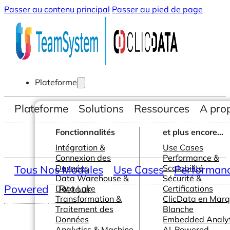
Passer au contenu principal
Passer au pied de page
Plateforme
Plateforme
Solutions
Ressources
A pro
Fonctionnalités
et plus encore...
Intégration &
Use Cases
Connexion des
Performance &
Tous Nos Modules
Données
Use Cases
Scalabilité
Performance
Data Warehouse &
Sécurité &
Powered
Retour
Data Lake
Certifications
Transformation &
ClicData en Mar
Traitement des
Blanche
Données
Embedded Analyt
Analytics & Machine
AI-Powered