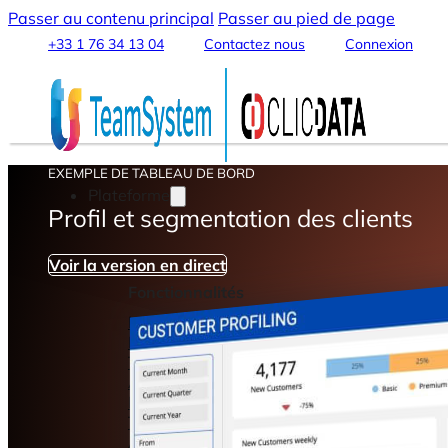
Passer au contenu principal
Passer au pied de page
+33 1 76 34 13 04
Contactez nous
Connexion
EXEMPLE DE TABLEAU DE BORD
Plateforme
Profil et segmentation des clients
Voir la version en direct
Fonctionnalités
Intégration & Connexion des Données
Data Warehouse & Data Lake
Transformation & Traitement des Données
Analytics & Machine Learning
Data Streaming et Sharing
Tableaux de Bord & Rapports
Automatisation & Alertes