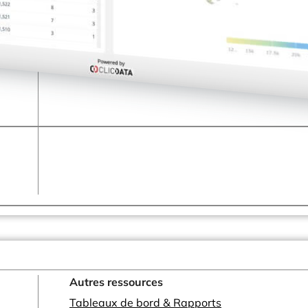
Santé & Pharma
Editeurs Logiciels & SaaS
Agences Marketing
Consulting
et plus encore...
Autres ressources
Tableaux de bord & Rapports