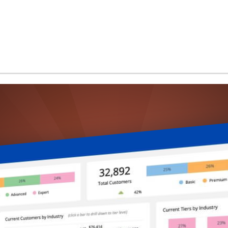
et plus encore...
Use Cases
Performance & Scalabilité
Sécurité & Certifications
ClicData en Marque Blanche
Embedded Analytics
AI-Powered
Développer avec ClicData