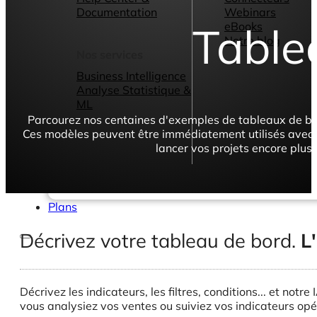
Documentation
Webinars
Table
eBooks
Notre blog
Nos services
Business Intelligence
Analyse Statistique &
ML
Parcourez nos centaines d'exemples de tableaux de bor
Ces modèles peuvent être immédiatement utilisés avec
lancer vos projets encore plus
Plans
Décrivez votre tableau de bord.
L
Décrivez les indicateurs, les filtres, conditions... et no
vous analysiez vos ventes ou suiviez vos indicateurs op