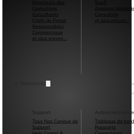
Directeurs des
SaaS
Opérations
Agences Marketi
Consultants
Consulting
Chefs de Projet
et plus encore...
Responsables
Commerciaux
et plus encore...
Ressources
Support
Autres ressource
Tous Nos Canaux de
Tableaux de bord
Support
Rapports
Help Center &
Connecteurs