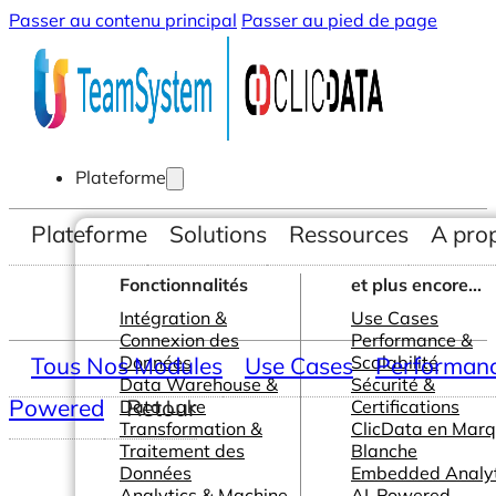
Passer au contenu principal
Passer au pied de page
Plateforme
Plateforme
Solutions
Ressources
A pro
Fonctionnalités
et plus encore...
Intégration &
Use Cases
Connexion des
Performance &
Tous Nos Modules
Données
Use Cases
Scalabilité
Performance
Data Warehouse &
Sécurité &
Powered
Retour
Data Lake
Certifications
Transformation &
ClicData en Mar
Traitement des
Blanche
Données
Embedded Analyt
Analytics & Machine
AI-Powered