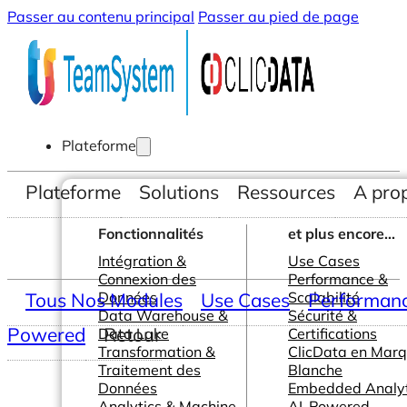
Passer au contenu principal
Passer au pied de page
Plateforme
Plateforme
Solutions
Ressources
A pro
Fonctionnalités
et plus encore...
Intégration &
Use Cases
Connexion des
Performance &
Tous Nos Modules
Données
Use Cases
Scalabilité
Performance
Data Warehouse &
Sécurité &
Powered
Retour
Data Lake
Certifications
Transformation &
ClicData en Mar
Traitement des
Blanche
Données
Embedded Analyt
Analytics & Machine
AI-Powered