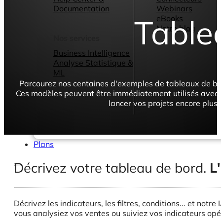
Documentation
Webinars
Table
eBooks
Notre blog
Nos services
Business Intelligence
Analyse Statistique &
ML
Parcourez nos centaines d'exemples de tableaux de bor
Ces modèles peuvent être immédiatement utilisés avec
lancer vos projets encore plus
Plans
Décrivez votre tableau de bord.
L
Décrivez les indicateurs, les filtres, conditions... et no
vous analysiez vos ventes ou suiviez vos indicateurs op