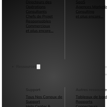
Directeurs des
SaaS
Opérations
Agences Marketi
Consultants
Consulting
Chefs de Projet
et plus encore...
Responsables
Commerciaux
et plus encore...
Ressources
Support
Autres ressource
Tous Nos Canaux de
Tableaux de bord
Support
Rapports
Help Center &
Connecteurs