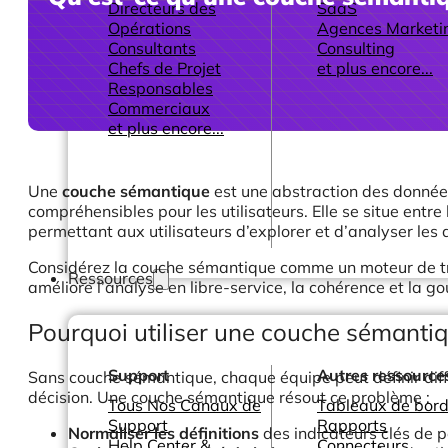
Directeurs des
SaaS
Opérations
Agences Marketi
Consultants
Consulting
Chefs de Projet
et plus encore...
Responsables
Commerciaux
et plus encore...
Une
couche sémantique
est une abstraction des données
compréhensibles pour les utilisateurs. Elle se situe ent
permettant aux utilisateurs d’explorer et d’analyser les
Considérez la couche sémantique comme un moteur de trad
Ressources
améliore l’analyse en libre-service, la cohérence et la g
Pourquoi utiliser une couche sémantiq
Support
Autres ressource
Sans couche sémantique, chaque équipe peut définir différe
décision. Une couche sémantique résout ce problème :
Tous Nos Canaux de
Tableaux de bord
Support
Rapports
Normaliser les définitions
des indicateurs clés de 
Help Center &
Connecteurs