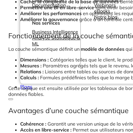
Cacher la complexité de la base de données
derriè
Documentation
Webinars
Permettre une BI en libre-service
sans avoir besoi
eBooks
Améliorer les performances
en optimisant les requê
Notre blog
Améliorer la gouvernance
grâce à un contrôle cent
Nos services
Business Intelligence
Fonctionnement de la couche sémant
Analyse Statistique &
ML
La couche sémantique définit un
modèle de données
qui
Dimensions :
Catégories telles que le client, le prod
Mesures :
Paramètres agrégés tels que le revenu, 
Relations :
Liaisons entre tables ou sources de do
Calculs :
Formules prédéfinies telles que la marge b
Plans
Cette logique est ensuite utilisée par les tableaux de bor
données fiables.
Avantages d’une couche sémantique
Cohérence :
Garantit une version unique de la vérit
Accès en libre-service :
Permet aux utilisateurs non