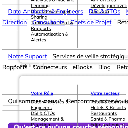
Learning
Développer avec
Data Analystes & Engineers
DSI & CTOs
Data Streaming et
ClicData
Sharing
Direction
Consultants
Chefs de Projet
Ret
Tableaux de Bord &
Rapports
Automatisation &
Alertes
Notre Support
Services de veille stratégiq
Solutions
Rapports
Connecteurs
eBooks
Blog
Ret
Votre Rôle
Votre secteur
Qui sommes-nous ?
Rencontrez notre équi
Data Analystes &
Retail & eComme
Engineers
Hotels & Resorts
DSI & CTOs
Restaurants
Management &
Santé & Pharma
Direction
Editeurs Logiciels
Qu’est-ce qu’une couche sémantiq