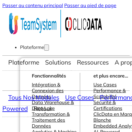
Passer au contenu principal
Passer au pied de page
Plateforme
Plateforme
Solutions
Ressources
A pro
Fonctionnalités
et plus encore...
Intégration &
Use Cases
Connexion des
Performance &
Tous Nos Modules
Données
Use Cases
Scalabilité
Performance
Data Warehouse &
Sécurité &
Powered
Retour
Data Lake
Certifications
Transformation &
ClicData en Mar
Traitement des
Blanche
Données
Embedded Analyt
Analytics & Machine
AI-Powered