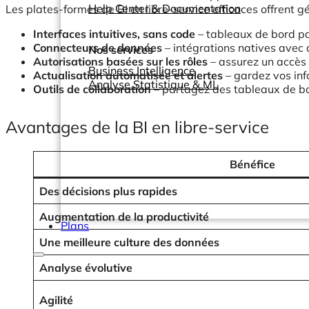
Help Center & Documentation
Les plates-formes de BI en libre-service efficaces offrent g
Interfaces intuitives, sans code
– tableaux de bord pa
Connecteurs de données
– intégrations natives avec 
Nos services
Autorisations basées sur les rôles
– assurez un accès 
Business Intelligence
Actualisation automatisée et alertes
– gardez vos inf
Analyse Statistique & ML
Outils de collaboration
– partagez des tableaux de bo
Avantages de la BI en libre-service
Bénéfice
Des décisions plus rapides
Augmentation de la productivité
Plans
Une meilleure culture des données
Analyse évolutive
Agilité