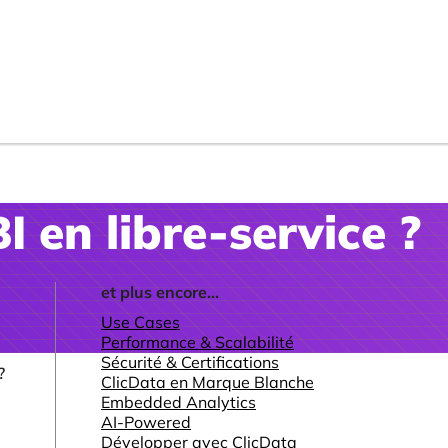
I en libre-service ?
et plus encore...
Use Cases
Performance & Scalabilité
Sécurité & Certifications
?
ClicData en Marque Blanche
Embedded Analytics
AI-Powered
Développer avec ClicData