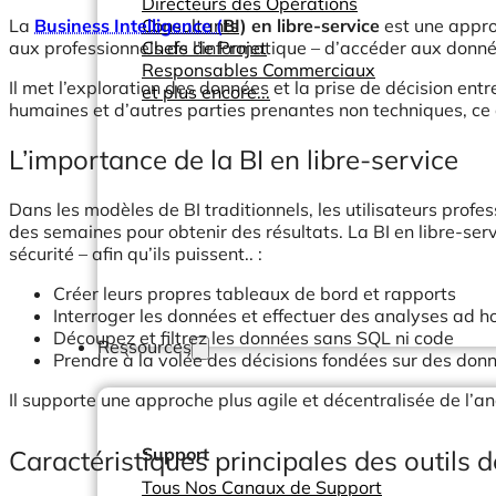
Directeurs des Opérations
La
Business Intelligence (
Consultants
BI) en libre-service
est une appro
aux professionnels de l’informatique – d’accéder aux donné
Chefs de Projet
Responsables Commerciaux
Il met l’exploration des données et la prise de décision en
et plus encore...
humaines et d’autres parties prenantes non techniques, ce
L’importance de la BI en libre-service
Dans les modèles de BI traditionnels, les utilisateurs pro
des semaines pour obtenir des résultats. La BI en libre-ser
sécurité – afin qu’ils puissent.. :
Créer leurs propres tableaux de bord et rapports
Interroger les données et effectuer des analyses ad h
Découpez et filtrez les données sans SQL ni code
Ressources
Prendre à la volée des décisions fondées sur des don
Il supporte une approche plus agile et décentralisée de l’an
Support
Caractéristiques principales des outils d
Tous Nos Canaux de Support