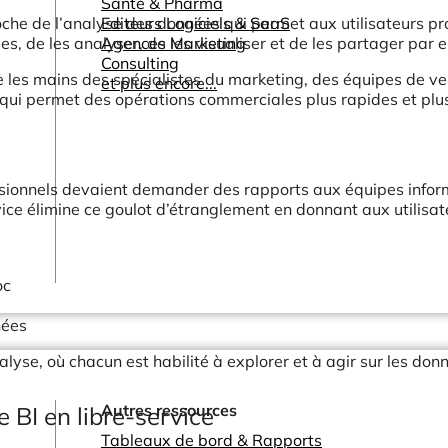
Santé & Pharma
che de l’analyse des données qui permet aux utilisateurs pr
Editeurs Logiciels & SaaS
es, de les analyser, de les visualiser et de les partager p
Agences Marketing
Consulting
tre les mains des spécialistes du marketing, des équipes de v
et plus encore...
 qui permet des opérations commerciales plus rapides et plu
fessionnels devaient demander des rapports aux équipes info
vice élimine ce goulot d’étranglement en donnant aux utilisat
oc
nées
alyse, où chacun est habilité à explorer et à agir sur les don
Autres ressources
e BI en libre-service
Tableaux de bord & Rapports