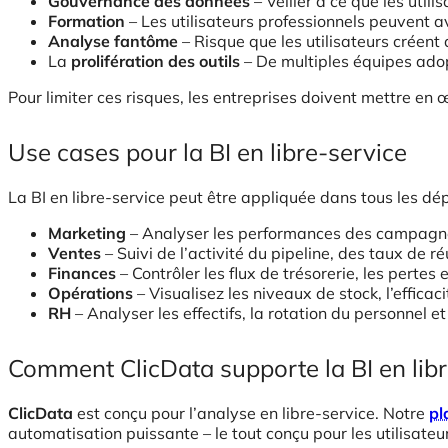
Gouvernance des données
– Veiller à ce que les util
Formation
– Les utilisateurs professionnels peuvent a
Analyse fantôme
– Risque que les utilisateurs créent
La
prolifération des outils
– De multiples équipes adopt
Pour limiter ces risques, les entreprises doivent mettre en
Use cases pour la BI en libre-service
La BI en libre-service peut être appliquée dans tous les dé
Marketing
– Analyser les performances des campagnes,
Ventes
– Suivi de l’activité du pipeline, des taux de 
Finances
– Contrôler les flux de trésorerie, les pertes 
Opérations
– Visualisez les niveaux de stock, l’effica
RH
– Analyser les effectifs, la rotation du personnel e
Comment ClicData supporte la BI en libr
ClicData
est conçu pour l’analyse en libre-service. Notre
pl
automatisation puissante – le tout conçu pour les utilisate