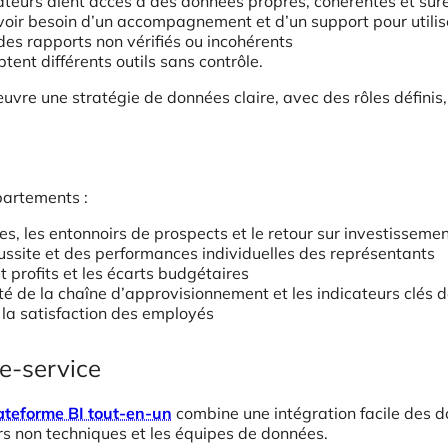
isateurs aient accès à des données propres, cohérentes et sûr
voir besoin d’un accompagnement et d’un support pour utilise
 des rapports non vérifiés ou incohérents
ent différents outils sans contrôle.
 œuvre une stratégie de données claire, avec des rôles défin
partements :
 les entonnoirs de prospects et le retour sur investissemen
réussite et des performances individuelles des représentants
et profits et les écarts budgétaires
cité de la chaîne d’approvisionnement et les indicateurs clés
t la satisfaction des employés
e-service
ateforme BI tout-en-un
combine une intégration facile des d
urs non techniques et les équipes de données.