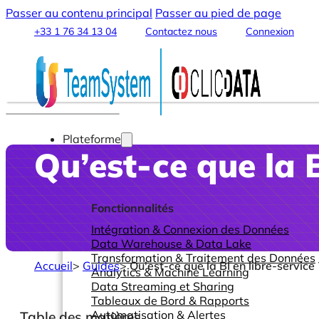
Passer au contenu principal
Passer au pied de page
+33 1 76 34 13 04
Contactez nous
Connexion
Plateforme
Qu’est-ce que la B
Fonctionnalités
Intégration & Connexion des Données
Data Warehouse & Data Lake
Transformation & Traitement des Données
Accueil
>
Guides
>
Qu'est-ce que la BI en libre-service 
Analytics & Machine Learning
Data Streaming et Sharing
Tableaux de Bord & Rapports
Automatisation & Alertes
Table des matières