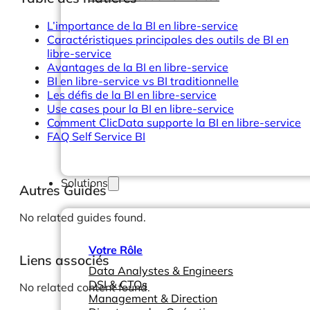
L’importance de la BI en libre-service
Caractéristiques principales des outils de BI en
libre-service
Avantages de la BI en libre-service
BI en libre-service vs BI traditionnelle
Les défis de la BI en libre-service
Use cases pour la BI en libre-service
Comment ClicData supporte la BI en libre-service
FAQ Self Service BI
Solutions
Autres Guides
No related guides found.
Votre Rôle
Liens associés
Data Analystes & Engineers
DSI & CTOs
No related content found.
Management & Direction