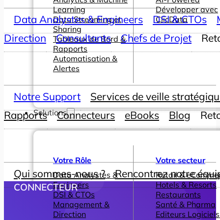
Learning
Développer avec
Data Analystes & Engineers
DSI & CTOs
Data Streaming et
ClicData
Sharing
Direction
Consultants
Chefs de Projet
Ret
Tableaux de Bord &
Rapports
Automatisation &
Alertes
Notre Support
Services de veille stratégiq
Solutions
Rapports
Connecteurs
eBooks
Blog
Ret
Votre Rôle
Votre secteur
Qui sommes-nous ?
Rencontrez notre équi
Data Analystes &
Retail & eComme
Engineers
Hotels & Resorts
CONNECTEUR
DSI & CTOs
Restaurants
Management &
Santé & Pharma
Direction
Editeurs Logiciels