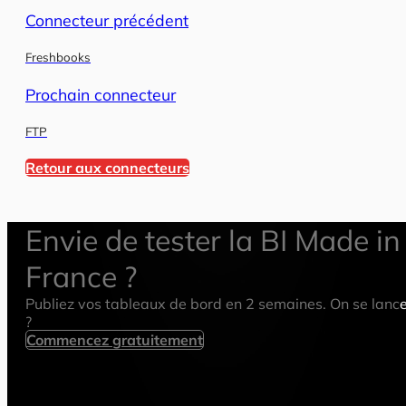
Connecteur précédent
Freshbooks
Prochain connecteur
FTP
Retour aux connecteurs
Envie de tester la BI Made in
France ?
Publiez vos tableaux de bord en 2 semaines. On se lanc
?
Commencez gratuitement