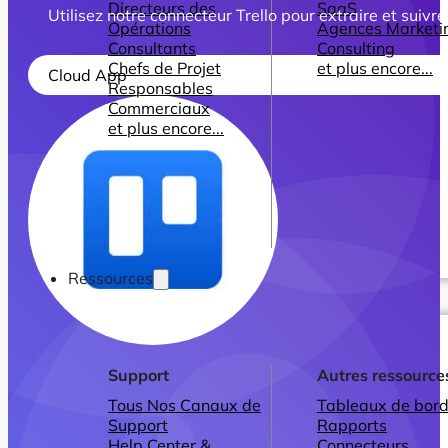
Directeurs des
SaaS
Utilisez notre connecteur Trello pour extraire et suivr
Opérations
Agences Marketi
Consultants
Consulting
Chefs de Projet
et plus encore...
Cloud App
Responsables
Commerciaux
et plus encore...
Ressources
Support
Autres ressource
Tous Nos Canaux de
Tableaux de bord
Support
Rapports
Help Center &
Connecteurs