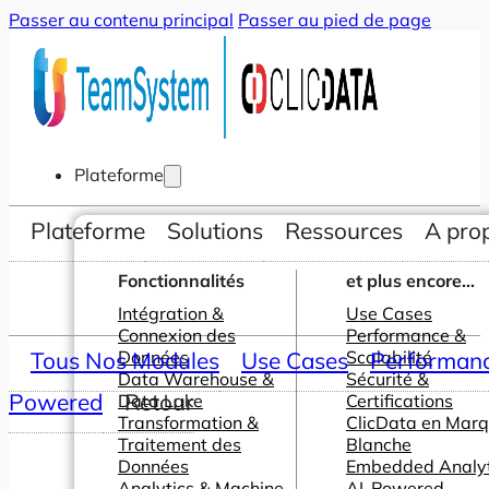
Passer au contenu principal
Passer au pied de page
Plateforme
Plateforme
Solutions
Ressources
A pro
Fonctionnalités
et plus encore...
Intégration &
Use Cases
Connexion des
Performance &
Tous Nos Modules
Données
Use Cases
Scalabilité
Performance
Data Warehouse &
Sécurité &
Powered
Retour
Data Lake
Certifications
Transformation &
ClicData en Mar
Traitement des
Blanche
Données
Embedded Analyt
Analytics & Machine
AI-Powered