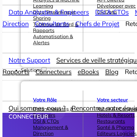
Learning
Développer avec
Data Analystes & Engineers
DSI & CTOs
Data Streaming et
ClicData
Sharing
Direction
Consultants
Chefs de Projet
Ret
Tableaux de Bord &
Rapports
Automatisation &
Alertes
Notre Support
Services de veille stratégiq
Solutions
Rapports
Connecteurs
eBooks
Blog
Ret
Votre Rôle
Votre secteur
Qui sommes-nous ?
Rencontrez notre équi
Data Analystes &
Retail & eComme
Engineers
Hotels & Resorts
CONNECTEUR
DSI & CTOs
Restaurants
Management &
Santé & Pharma
Direction
Editeurs Logiciels