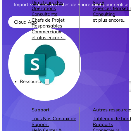
Directeurs des
SaaS
Importez toutes vos listes de Sharepoint pour réaliser
Opérations
Agences Marketi
Consultants
Consulting
Chefs de Projet
et plus encore...
Cloud App
Responsables
Commerciaux
et plus encore...
Ressources
Support
Autres ressource
Tous Nos Canaux de
Tableaux de bord
Support
Rapports
Help Center &
Connecteurs