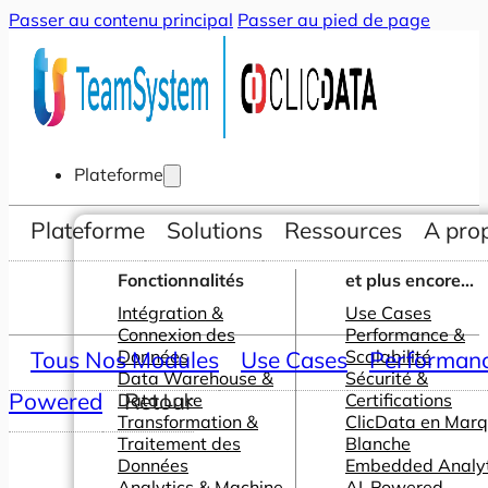
Passer au contenu principal
Passer au pied de page
Plateforme
Plateforme
Solutions
Ressources
A pro
Fonctionnalités
et plus encore...
Intégration &
Use Cases
Connexion des
Performance &
Tous Nos Modules
Données
Use Cases
Scalabilité
Performance
Data Warehouse &
Sécurité &
Powered
Retour
Data Lake
Certifications
Transformation &
ClicData en Mar
Traitement des
Blanche
Données
Embedded Analyt
Analytics & Machine
AI-Powered