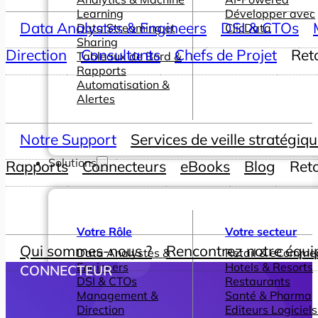
Learning
Développer avec
Data Analystes & Engineers
DSI & CTOs
Data Streaming et
ClicData
Sharing
Direction
Consultants
Chefs de Projet
Ret
Tableaux de Bord &
Rapports
Automatisation &
Alertes
Notre Support
Services de veille stratégiq
Solutions
Rapports
Connecteurs
eBooks
Blog
Ret
Votre Rôle
Votre secteur
Qui sommes-nous ?
Rencontrez notre équi
Data Analystes &
Retail & eComme
Engineers
Hotels & Resorts
CONNECTEUR
DSI & CTOs
Restaurants
Management &
Santé & Pharma
Direction
Editeurs Logiciels