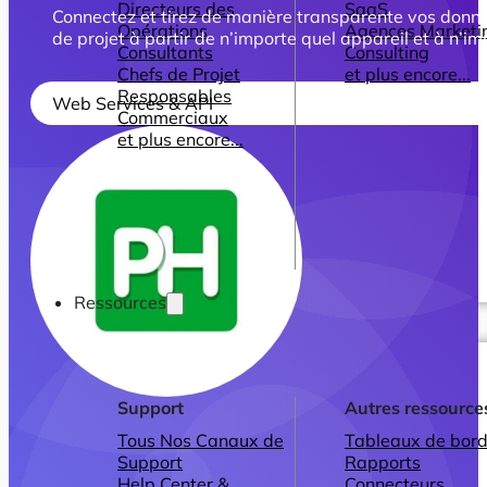
Directeurs des
SaaS
Connectez et tirez de manière transparente vos donnée
Opérations
Agences Marketi
de projet à partir de n’importe quel appareil et à n’
Consultants
Consulting
Chefs de Projet
et plus encore...
Responsables
Web Services & API
Commerciaux
et plus encore...
Ressources
Support
Autres ressource
Tous Nos Canaux de
Tableaux de bord
Support
Rapports
Help Center &
Connecteurs