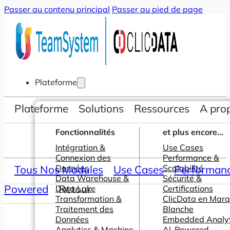
Passer au contenu principal
Passer au pied de page
Plateforme
Plateforme
Solutions
Ressources
A pro
Fonctionnalités
et plus encore...
Intégration &
Use Cases
Connexion des
Performance &
Tous Nos Modules
Données
Use Cases
Scalabilité
Performance
Data Warehouse &
Sécurité &
Powered
Retour
Data Lake
Certifications
Transformation &
ClicData en Mar
Traitement des
Blanche
Données
Embedded Analyt
Analytics & Machine
AI-Powered