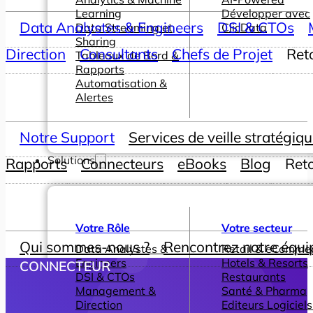
Learning
Développer avec
Data Analystes & Engineers
DSI & CTOs
Data Streaming et
ClicData
Sharing
Direction
Consultants
Chefs de Projet
Ret
Tableaux de Bord &
Rapports
Automatisation &
Alertes
Notre Support
Services de veille stratégiq
Solutions
Rapports
Connecteurs
eBooks
Blog
Ret
Votre Rôle
Votre secteur
Qui sommes-nous ?
Rencontrez notre équi
Data Analystes &
Retail & eComme
Engineers
Hotels & Resorts
CONNECTEUR
DSI & CTOs
Restaurants
Management &
Santé & Pharma
Direction
Editeurs Logiciels