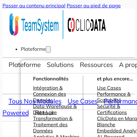
Passer au contenu principal
Passer au pied de page
Plateforme
Plateforme
Solutions
Ressources
A pro
Fonctionnalités
et plus encore...
Intégration &
Use Cases
Connexion des
Performance &
Tous Nos Modules
Données
Use Cases
Scalabilité
Performance
Data Warehouse &
Sécurité &
Powered
Retour
Data Lake
Certifications
Transformation &
ClicData en Mar
Traitement des
Blanche
Données
Embedded Analyt
Analytics & Machine
AI-Powered