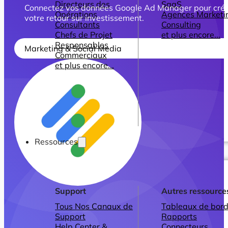
Directeurs des
SaaS
Connectez vos données Google Ad Manager pour créer d
Opérations
Agences Marketi
votre retour sur investissement.
Consultants
Consulting
Chefs de Projet
et plus encore...
Responsables
Marketing & Social Media
Commerciaux
et plus encore...
Ressources
Support
Autres ressource
Tous Nos Canaux de
Tableaux de bord
Support
Rapports
Help Center &
Connecteurs