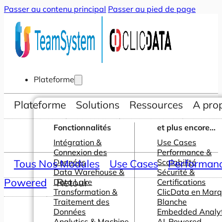
Passer au contenu principal
Passer au pied de page
Plateforme
Plateforme
Solutions
Ressources
A pro
Fonctionnalités
et plus encore...
Intégration &
Use Cases
Connexion des
Performance &
Tous Nos Modules
Données
Use Cases
Scalabilité
Performance
Data Warehouse &
Sécurité &
Powered
Retour
Data Lake
Certifications
Transformation &
ClicData en Mar
Traitement des
Blanche
Données
Embedded Analyt
Analytics & Machine
AI-Powered