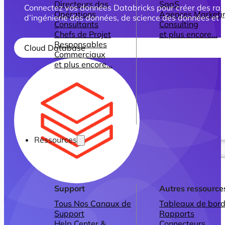
Directeurs des
SaaS
Connectez vos données Databricks pour créer des rapp
Opérations
Agences Marketi
d’ingénierie des données, de science des données et d
Consultants
Consulting
Chefs de Projet
et plus encore...
Responsables
Cloud Database
Commerciaux
et plus encore...
Ressources
Support
Autres ressource
Tous Nos Canaux de
Tableaux de bord
Support
Rapports
Help Center &
Connecteurs