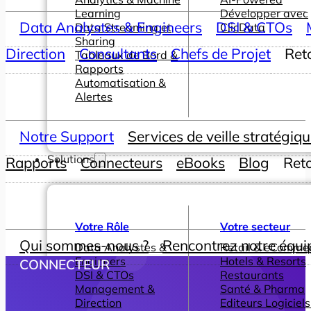
Learning
Développer avec
Data Analystes & Engineers
DSI & CTOs
Data Streaming et
ClicData
Sharing
Direction
Consultants
Chefs de Projet
Ret
Tableaux de Bord &
Rapports
Automatisation &
Alertes
Notre Support
Services de veille stratégiq
Solutions
Rapports
Connecteurs
eBooks
Blog
Ret
Votre Rôle
Votre secteur
Qui sommes-nous ?
Rencontrez notre équi
Data Analystes &
Retail & eComme
Engineers
Hotels & Resorts
CONNECTEUR
DSI & CTOs
Restaurants
Management &
Santé & Pharma
Direction
Editeurs Logiciels