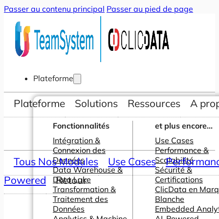
Passer au contenu principal
Passer au pied de page
Plateforme
Plateforme
Solutions
Ressources
A pro
Fonctionnalités
et plus encore...
Intégration &
Use Cases
Connexion des
Performance &
Tous Nos Modules
Données
Use Cases
Scalabilité
Performance
Data Warehouse &
Sécurité &
Powered
Retour
Data Lake
Certifications
Transformation &
ClicData en Mar
Traitement des
Blanche
Données
Embedded Analyt
Analytics & Machine
AI-Powered