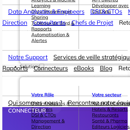
Learning
Développer avec
Data Analystes & Engineers
DSI & CTOs
Data Streaming et
ClicData
Sharing
Direction
Consultants
Chefs de Projet
Ret
Tableaux de Bord &
Rapports
Automatisation &
Alertes
Notre Support
Services de veille stratégiq
Solutions
Rapports
Connecteurs
eBooks
Blog
Ret
Votre Rôle
Votre secteur
Qui sommes-nous ?
Rencontrez notre équi
Data Analystes &
Retail & eComme
Engineers
Hotels & Resorts
CONNECTEUR
DSI & CTOs
Restaurants
Management &
Santé & Pharma
Direction
Editeurs Logiciels