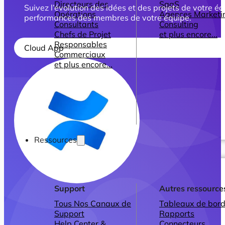
Directeurs des
SaaS
Suivez l’évolution des idées et des projets de votre 
Opérations
Agences Marketi
performances des membres de votre équipe.
Consultants
Consulting
Chefs de Projet
et plus encore...
Responsables
Cloud App
Commerciaux
et plus encore...
Ressources
Support
Autres ressource
Tous Nos Canaux de
Tableaux de bord
Support
Rapports
Help Center &
Connecteurs