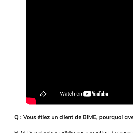
Q : Vous étiez un client de BIME, pourquoi av
H.-M. Ducoulombier : BIME nous permettait de connec