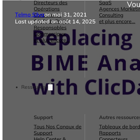
Directeurs des
SaaS
Vou
Opérations
Agences Marketi
Telmo Silva
on mai 31, 2021
Consultants
Consulting
Last updated on août 14, 2025
Chefs de Projet
et plus encore...
Responsables
Commerciaux
et plus encore...
Ressources
Support
Autres ressource
Tous Nos Canaux de
Tableaux de bord
Support
Rapports
Help Center &
Connecteurs