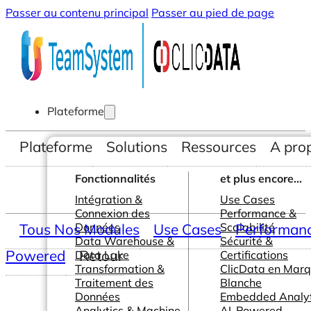
Passer au contenu principal
Passer au pied de page
Plateforme
Plateforme
Solutions
Ressources
A pro
Fonctionnalités
et plus encore...
Intégration &
Use Cases
Connexion des
Performance &
Tous Nos Modules
Données
Use Cases
Scalabilité
Performance
Data Warehouse &
Sécurité &
Powered
Retour
Data Lake
Certifications
Transformation &
ClicData en Mar
Traitement des
Blanche
Données
Embedded Analyt
Analytics & Machine
AI-Powered