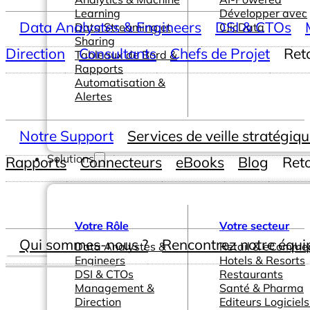
Learning
Développer avec
Data Analystes & Engineers
DSI & CTOs
Data Streaming et
ClicData
Sharing
Direction
Consultants
Chefs de Projet
Ret
Tableaux de Bord &
Rapports
Automatisation &
Alertes
Notre Support
Services de veille stratégiq
Solutions
Rapports
Connecteurs
eBooks
Blog
Ret
Votre Rôle
Votre secteur
Qui sommes-nous ?
Rencontrez notre équi
Data Analystes &
Retail & eComme
Engineers
Hotels & Resorts
DSI & CTOs
Restaurants
Management &
Santé & Pharma
Direction
Editeurs Logiciels