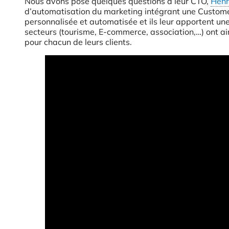
Nous avons posé quelques questions à leur CTO,
Henr
d’automatisation du marketing intégrant une Customer 
personnalisée et automatisée et ils leur apportent u
secteurs (tourisme, E-commerce, association,…) ont a
pour chacun de leurs clients.