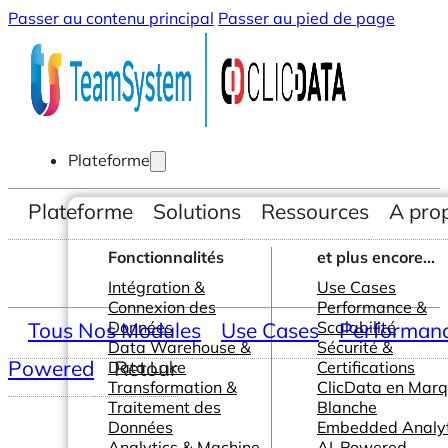
Passer au contenu principal
Passer au pied de page
Plateforme
Plateforme
Solutions
Ressources
A pro
Fonctionnalités
et plus encore...
Intégration &
Use Cases
Connexion des
Performance &
Tous Nos Modules
Données
Use Cases
Scalabilité
Performance
Data Warehouse &
Sécurité &
Powered
Retour
Data Lake
Certifications
Transformation &
ClicData en Mar
Traitement des
Blanche
Données
Embedded Analyt
Analytics & Machine
AI-Powered