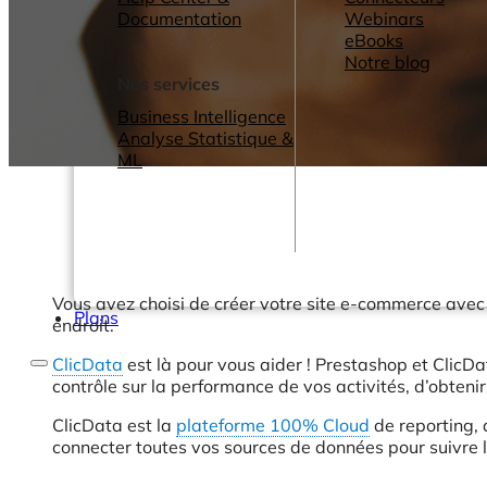
Documentation
Webinars
eBooks
Notre blog
Nos services
Business Intelligence
Analyse Statistique &
ML
Vous avez choisi de créer votre site e-commerce ave
Plans
endroit.
ClicData
est là pour vous aider ! Prestashop et ClicD
contrôle sur la performance de vos activités, d’obteni
ClicData est la
plateforme 100% Cloud
de reporting, 
connecter toutes vos sources de données pour suivre le