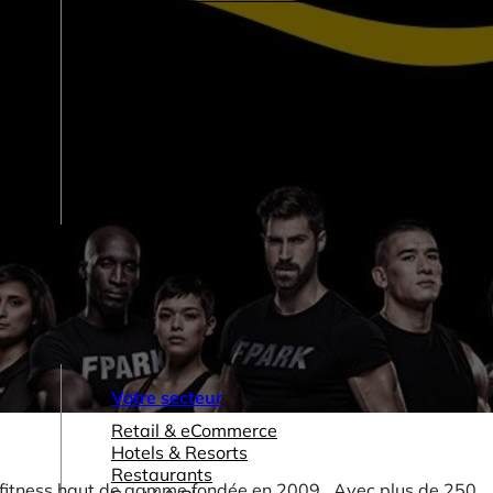
Votre secteur
Retail & eCommerce
Hotels & Resorts
Restaurants
de fitness haut de gamme fondée en 2009. Avec plus de 250