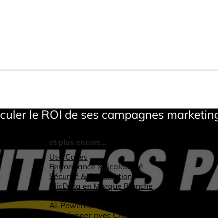
calculer le ROI de ses campagnes marketi
et plus encore...
Use Cases
Performance & Scalabilité
Sécurité & Certifications
ClicData en Marque Blanche
Embedded Analytics
AI-Powered
Développer avec ClicData