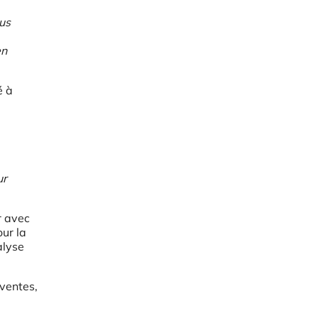
us
en
é à
ur
r avec
ur la
alyse
 ventes,