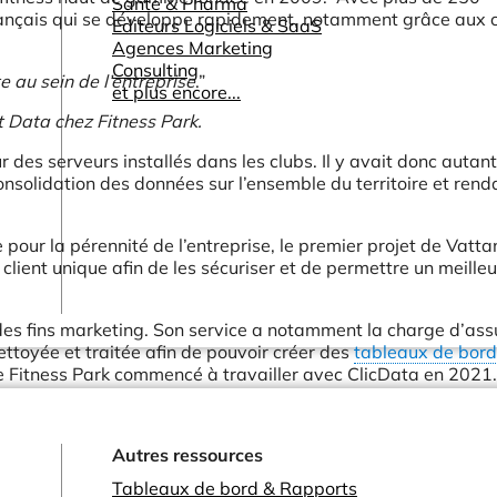
Santé & Pharma
 Français qui se développe rapidement, notamment grâce aux 
Editeurs Logiciels & SaaS
Agences Marketing
Consulting
 au sein de l’entreprise
.”
et plus encore...
Data chez Fitness Park.
des serveurs installés dans les clubs. Il y avait donc autan
onsolidation des données sur l’ensemble du territoire et rend
 pour la pérennité de l’entreprise, le premier projet de Vatt
 client unique afin de les sécuriser et de permettre un meilleu
 des fins marketing. Son service a notamment la charge d’ass
ettoyée et traitée afin de pouvoir créer des
tableaux de bord
ue Fitness Park commencé à travailler avec ClicData en 2021
Autres ressources
Tableaux de bord & Rapports