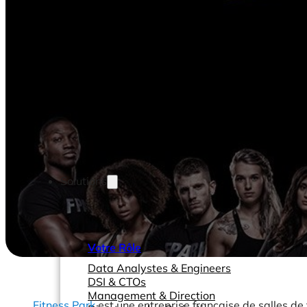
Solutions
Votre Rôle
Data Analystes & Engineers
DSI & CTOs
Management & Direction
Fitness Park
est une entreprise française de salles 