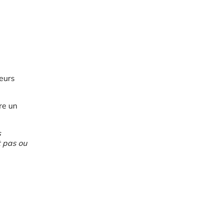
eurs
re un
s
t pas ou