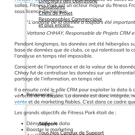
Directeurs des Opérations
salles, Fitness Park est un acteur majeur du fitness
Consultants
sous licence de marque.
Chefs de Projet
Responsables Commerciaux
“
L’analyse de la donnée a toujours été importante
et plus encore...
Vattana CHHAY, Responsable de Projets CRM et 
Pendant longtemps, les données ont été hébergées sur 
base de données que de clubs, ce qui ralentissait la c
l’analyse en temps réel impossible.
Conscient de l’importance et de la valeur de la donnée
Chhay fut de centraliser les données sur un référentiel
partage de l’information, en temps réel.
Il a ensuite créé le pôle CRM pour exploiter la data à
Ressources
véracité de la donnée. La donnée est donc intégrée, n
vente
et de marketing fiables. C’est dans ce cadre q
Les grands objectifs de Fitness Park était de :
Démystifier la data
Support
Booster le marketing
Tous Nos Canaux de Support