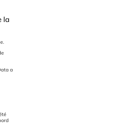
 la
ie.
de
Data a
été
bord