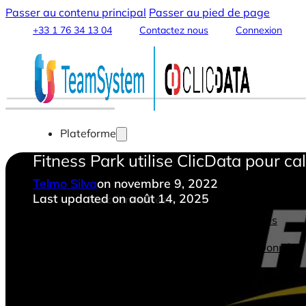
Passer au contenu principal
Passer au pied de page
+33 1 76 34 13 04
Contactez nous
Connexion
Plateforme
Fitness Park utilise ClicData pour 
Telmo Silva
on novembre 9, 2022
Last updated on août 14, 2025
Fonctionnalités
Intégration & Connexion des Données
Data Warehouse & Data Lake
Transformation & Traitement des Données
Analytics & Machine Learning
Data Streaming et Sharing
Tableaux de Bord & Rapports
Automatisation & Alertes