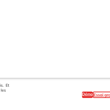
is. Et
 les
Démo
Essai gra