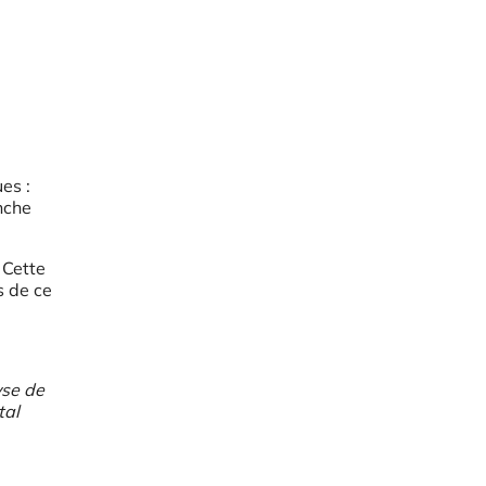
es :
nche
 Cette
s de ce
yse de
tal