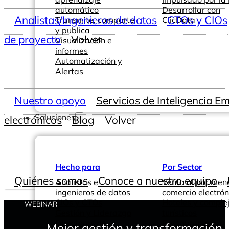
automático
Desarrollar con
Analistas/Ingenieros de datos
CTOs y CIOs
Transmite, comparte
ClicData
y publica
de proyecto
Volver
Visualización e
informes
Automatización y
Alertas
Nuestro apoyo
Servicios de Inteligencia E
Soluciones
electrónicos
Blog
Volver
Hecho para
Por Sector
Quiénes somos
Conoce a nuestro equipo
Analistas e
Venta al por men
ingenieros de datos
comercio electrón
CIOs y CTOs
Hoteles y comple
WEBINAR
Gestión y Liderazgo
turísticos
Directores de
Restaurantes
Mejor gestión y transformación 