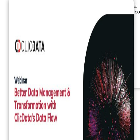
Seminarios web
Libros electrónic
Nuestros servicios
Nuestro Blog
Inteligencia
empresarial
Analítica avanzada y
ML
Precios