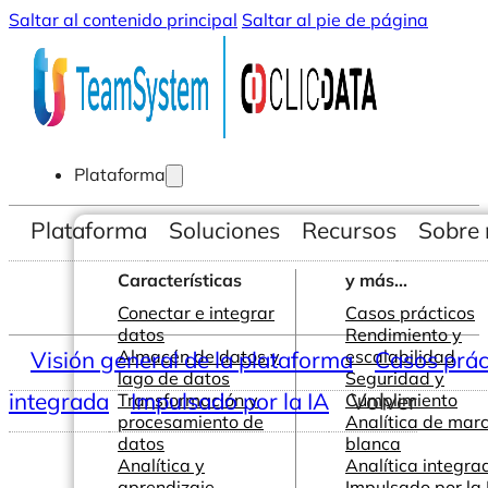
Saltar al contenido principal
Saltar al pie de página
Plataforma
Plataforma
Soluciones
Recursos
Sobre 
Características
y más...
Conectar e integrar
Casos prácticos
datos
Rendimiento y
Visión general de la plataforma
Almacén de datos y
escalabilidad
Casos prác
lago de datos
Seguridad y
integrada
Impulsado por la IA
Volver
Transformación y
Cumplimiento
procesamiento de
Analítica de mar
datos
blanca
Analítica y
Analítica integra
aprendizaje
Impulsado por la 