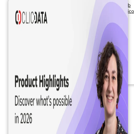
Seminarios web
Libros electrónic
Nuestros servicios
Nuestro Blog
Inteligencia
empresarial
Analítica avanzada y
ML
Precios