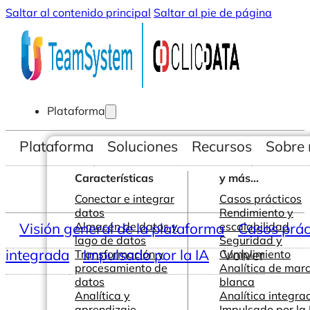
Saltar al contenido principal
Saltar al pie de página
Plataforma
Plataforma
Soluciones
Recursos
Sobre 
Características
y más...
Conectar e integrar
Casos prácticos
datos
Rendimiento y
Visión general de la plataforma
Almacén de datos y
escalabilidad
Casos prác
lago de datos
Seguridad y
integrada
Impulsado por la IA
Volver
Transformación y
Cumplimiento
procesamiento de
Analítica de mar
datos
blanca
Analítica y
Analítica integra
aprendizaje
Impulsado por la 