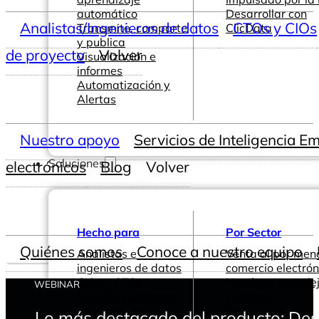
automático
Desarrollar con
Analistas/Ingenieros de datos
CTOs y CIOs
Transmite, comparte
ClicData
y publica
de proyecto
Volver
Visualización e
informes
Automatización y
Alertas
Nuestro apoyo
Servicios de Inteligencia E
Soluciones
electrónicos
Blog
Volver
Hecho para
Por Sector
Quiénes somos
Conoce a nuestro equipo
Analistas e
Venta al por men
ingenieros de datos
comercio electrón
CIOs y CTOs
Hoteles y comple
WEBINAR
Gestión y Liderazgo
turísticos
Directores de
Restaurantes
Lo más destacado del producto: Des