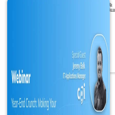
Seminarios web
Libros electrónic
Nuestros servicios
Nuestro Blog
Inteligencia
empresarial
Analítica avanzada y
ML
Precios