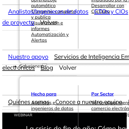
automático
Desarrollar con
Analistas/Ingenieros de datos
CTOs y CIOs
Transmite, comparte
ClicData
y publica
de proyecto
Volver
Visualización e
informes
Automatización y
Alertas
Nuestro apoyo
Servicios de Inteligencia E
Soluciones
electrónicos
Blog
Volver
Hecho para
Por Sector
Quiénes somos
Conoce a nuestro equipo
Analistas e
Venta al por men
ingenieros de datos
comercio electrón
CIOs y CTOs
Hoteles y comple
WEBINAR
Gestión y Liderazgo
turísticos
Directores de
Restaurantes
La crisis de fin de año: Cómo hac