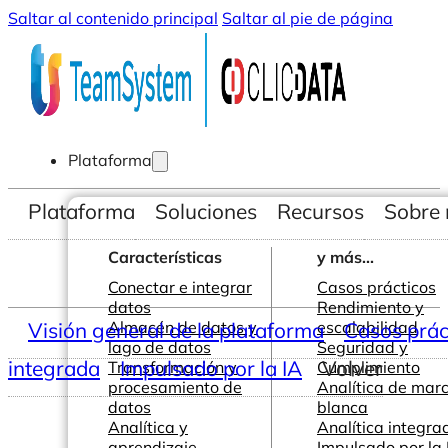
Saltar al contenido principal
Saltar al pie de página
Plataforma
Plataforma
Soluciones
Recursos
Sobre 
Características
y más...
Conectar e integrar
Casos prácticos
datos
Rendimiento y
Visión general de la plataforma
Almacén de datos y
escalabilidad
Casos prác
lago de datos
Seguridad y
integrada
Impulsado por la IA
Volver
Transformación y
Cumplimiento
procesamiento de
Analítica de mar
datos
blanca
Analítica y
Analítica integra
aprendizaje
Impulsado por la 