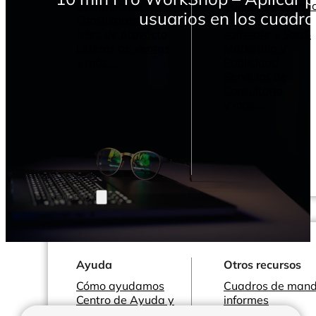
Operaciones
Sanidad y farmac
usuarios en los cuadr
Consultores BI
Desarrollo de
Jefes de proyecto
software y SaaS
Líderes de ventas
Marketing y
y más...
Publicidad
Servicios de
Consultoría
y más...
Recursos
Ayuda
Otros recursos
Cómo ayudamos
Cuadros de mand
Centro de Ayuda y
informes
Documentación
Conectores