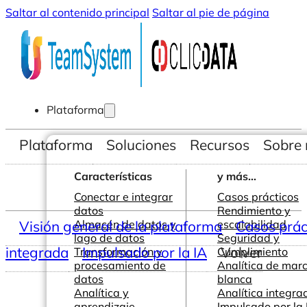
Saltar al contenido principal
Saltar al pie de página
Plataforma
Plataforma
Soluciones
Recursos
Sobre 
Características
y más...
Conectar e integrar
Casos prácticos
datos
Rendimiento y
Visión general de la plataforma
Almacén de datos y
escalabilidad
Casos prác
lago de datos
Seguridad y
integrada
Impulsado por la IA
Volver
Transformación y
Cumplimiento
procesamiento de
Analítica de mar
datos
blanca
Analítica y
Analítica integra
aprendizaje
Impulsado por la 