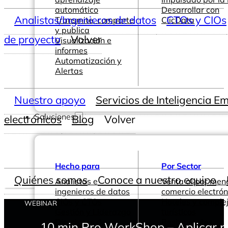
automático
Desarrollar con
Analistas/Ingenieros de datos
CTOs y CIOs
Transmite, comparte
ClicData
y publica
de proyecto
Volver
Visualización e
informes
Automatización y
Alertas
Nuestro apoyo
Servicios de Inteligencia E
Soluciones
electrónicos
Blog
Volver
Hecho para
Por Sector
Quiénes somos
Conoce a nuestro equipo
Analistas e
Venta al por men
ingenieros de datos
comercio electrón
CIOs y CTOs
Hoteles y comple
WEBINAR
Gestión y Liderazgo
turísticos
Directores de
Restaurantes
10 min Pro WorkShop – Aplicar p