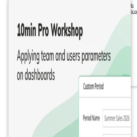
Seminarios web
Libros electrónic
Nuestros servicios
Nuestro Blog
Inteligencia
empresarial
Analítica avanzada y
ML
Precios