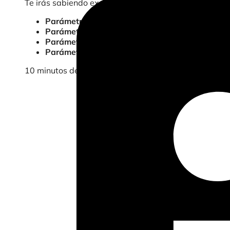
Te irás sabiendo exactamente cuándo y cómo utilizarl
Parámetros de usuario
para personalizar el con
Parámetros de equipo
para ampliar esa persona
Parámetros del panel de control
para crear expe
Parámetros de sesión
para mantener vivos los f
10 minutos de formación avanzada. Una historia, cuat