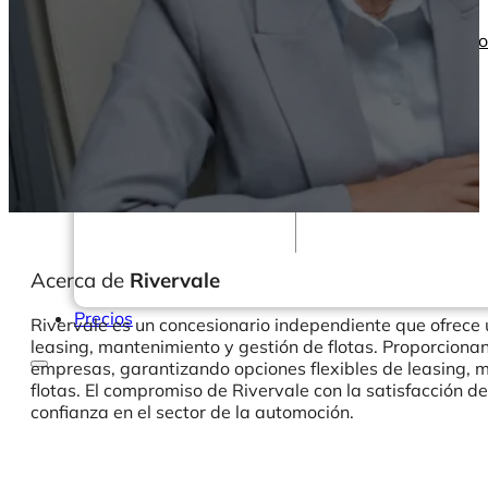
Seminarios web
Libros electrónic
Nuestros servicios
Nuestro Blog
Inteligencia
empresarial
Analítica avanzada y
ML
Acerca de
Rivervale
Precios
Rivervale es un concesionario independiente que ofrece
leasing, mantenimiento y gestión de flotas. Proporciona
empresas, garantizando opciones flexibles de leasing, 
flotas. El compromiso de Rivervale con la satisfacción de
confianza en el sector de la automoción.