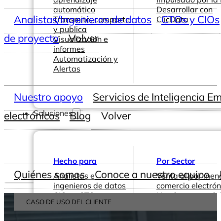
automático
Desarrollar con
Analistas/Ingenieros de datos
CTOs y CIOs
Transmite, comparte
ClicData
y publica
de proyecto
Volver
Visualización e
informes
Automatización y
Alertas
Nuestro apoyo
Servicios de Inteligencia E
Soluciones
electrónicos
Blog
Volver
Hecho para
Por Sector
Quiénes somos
Conoce a nuestro equipo
Analistas e
Venta al por men
ingenieros de datos
comercio electrón
CIOs y CTOs
Hoteles y comple
CASO DE USO DEL CLIENTE
Gestión y Liderazgo
turísticos
Directores de
Restaurantes