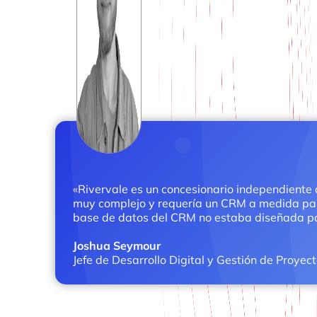
«Rivervale es un concesionario independiente q
muy complejo y requería un CRM a medida para 
base de datos del CRM no estaba diseñada para 
Joshua Seymour
Jefe de Desarrollo Digital y Gestión de Proyec