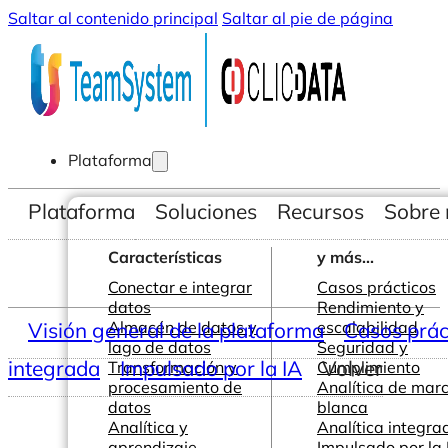
Saltar al contenido principal
Saltar al pie de página
Plataforma
Plataforma
Soluciones
Recursos
Sobre 
Características
y más...
Conectar e integrar
Casos prácticos
datos
Rendimiento y
Visión general de la plataforma
Almacén de datos y
escalabilidad
Casos prác
lago de datos
Seguridad y
integrada
Impulsado por la IA
Volver
Transformación y
Cumplimiento
procesamiento de
Analítica de mar
datos
blanca
Analítica y
Analítica integra
aprendizaje
Impulsado por la 