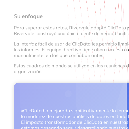
Su
enfoque
Para superar estos retos, Rivervale adoptó ClicData
Rivervale construyó una única fuente de verdad unifi
La interfaz fácil de usar de ClicData les permitió
limp
los informes. El equipo directivo tiene ahora acceso 
manualmente, en las que confiaban antes.
Estos cuadros de mando se utilizan en las reuniones 
organización.
«ClicData ha mejorado significativamente la form
la madurez de nuestros análisis de datos en toda 
El impacto transformador de ClicData en nuestras
estamos deseando seguir desarrollando nuestra e