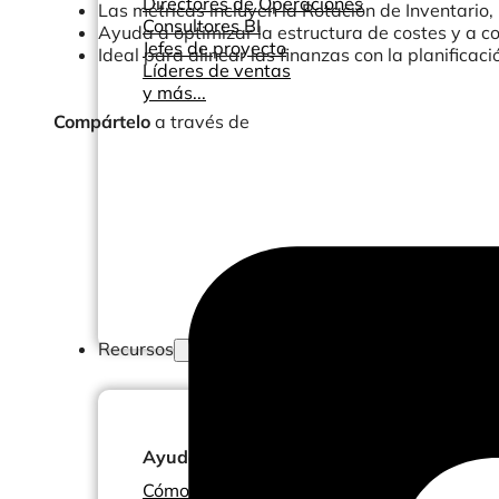
Directores de Operaciones
Las métricas incluyen la Rotación de Inventario
Consultores BI
Ayuda a optimizar la estructura de costes y a c
Jefes de proyecto
Ideal para alinear las finanzas con la planificac
Líderes de ventas
y más...
Compártelo
a través de
Recursos
Ayuda
Cómo ayudamos