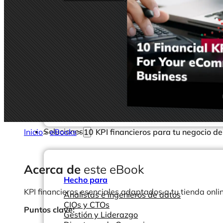
Soluciones
Inicio
>
eBooks
>
10 KPI financieros para tu negocio de
Acerca de
este eBook
Hecho para
KPI financieros esenciales adaptados a tu tienda onlin
Analistas e ingenieros de datos
CIOs y CTOs
Puntos clave:
Gestión y Liderazgo