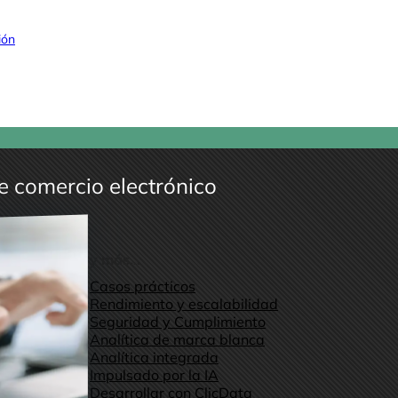
ión
e comercio electrónico
y más...
Casos prácticos
Rendimiento y escalabilidad
Seguridad y Cumplimiento
Analítica de marca blanca
Analítica integrada
Impulsado por la IA
Desarrollar con ClicData