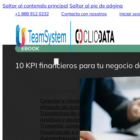
Saltar al contenido principal
Saltar al pie de página
+1 888 912 0232
Contacta con nosotros
Iniciar ses
EBOOK
Plataforma
10 KPI financieros para tu negocio d
Características
Conectar e integrar datos
Almacén de datos y lago de datos
Transformación y procesamiento de datos
Analítica y aprendizaje automático
Transmite, comparte y publica
Visualización e informes
Automatización y Alertas