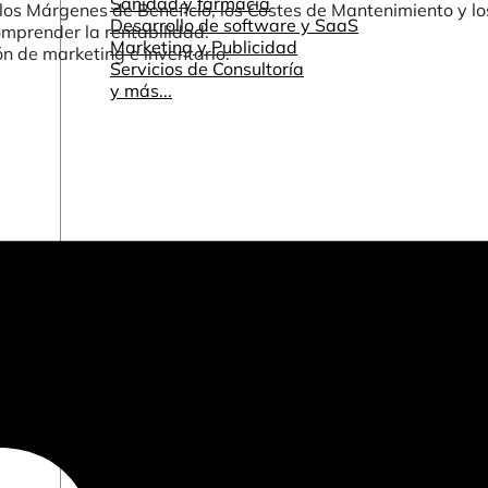
Sanidad y farmacia
, los Márgenes de Beneficio, los Costes de Mantenimiento y l
Desarrollo de software y SaaS
omprender la rentabilidad.
Marketing y Publicidad
ión de marketing e inventario.
Servicios de Consultoría
y más...
Otros recursos
Cuadros de mando e informes