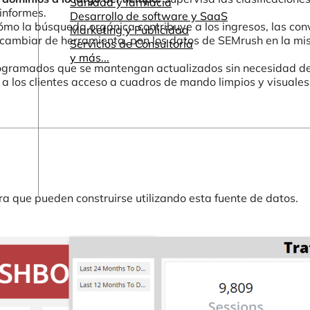
Sanidad y farmacia
informes.
Desarrollo de software y SaaS
mo la búsqueda orgánica contribuye a los ingresos, las conv
Marketing y Publicidad
cambiar de herramienta, pon los datos de SEMrush en la mis
Servicios de Consultoría
y más...
ogramados que se mantengan actualizados sin necesidad d
a los clientes acceso a cuadros de mando limpios y visuales 
a que pueden construirse utilizando esta fuente de datos.
Otros recursos
Cuadros de mando e informes