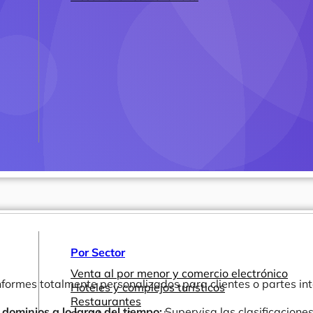
Por Sector
Venta al por menor y comercio electrónico
formes totalmente personalizados para clientes o partes int
Hoteles y complejos turísticos
Restaurantes
 dominios a lo largo del tiempo:
Supervisa las clasificaciones