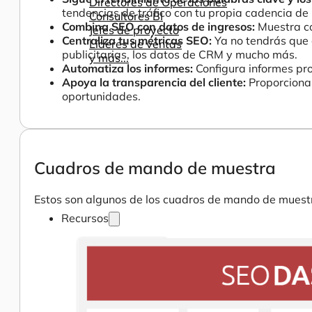
Directores de Operaciones
tendencias de tráfico con tu propia cadencia de 
Consultores BI
Combina SEO con datos de ingresos:
Muestra có
Jefes de proyecto
Centraliza tus métricas SEO:
Ya no tendrás que 
Líderes de ventas
publicitarias, los datos de CRM y mucho más.
y más...
Automatiza los informes:
Configura informes pr
Apoya la transparencia del cliente:
Proporciona 
oportunidades.
Cuadros de mando de muestra
Estos son algunos de los cuadros de mando de muestr
Recursos
Ayuda
Cómo ayudamos