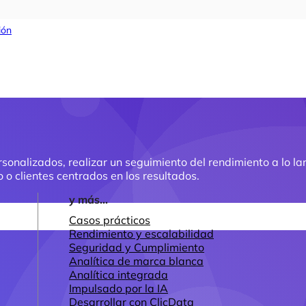
ión
nalizados, realizar un seguimiento del rendimiento a lo larg
 o clientes centrados en los resultados.
y más...
Casos prácticos
Rendimiento y escalabilidad
Seguridad y Cumplimiento
Analítica de marca blanca
Analítica integrada
Impulsado por la IA
Desarrollar con ClicData