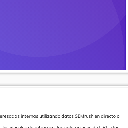
eresadas internas utilizando datos SEMrush en directo o
, los vínculos de retroceso, las valoraciones de URL y las