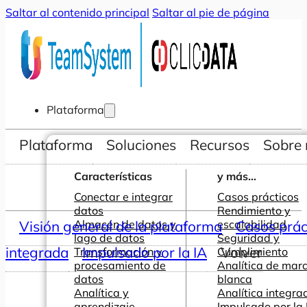
Saltar al contenido principal
Saltar al pie de página
Plataforma
Plataforma
Soluciones
Recursos
Sobre 
Características
y más...
Conectar e integrar
Casos prácticos
datos
Rendimiento y
Visión general de la plataforma
Almacén de datos y
escalabilidad
Casos prác
lago de datos
Seguridad y
integrada
Impulsado por la IA
Volver
Transformación y
Cumplimiento
procesamiento de
Analítica de mar
datos
blanca
Analítica y
Analítica integra
aprendizaje
Impulsado por la 