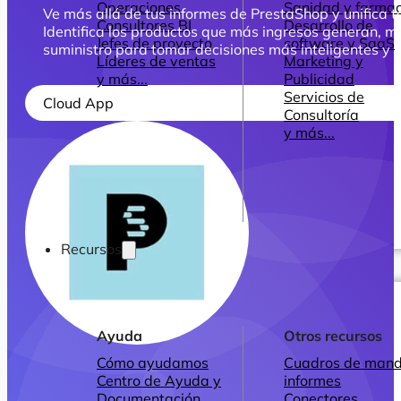
Operaciones
Sanidad y farmac
Ve más allá de tus informes de PrestaShop y unifica t
Consultores BI
Desarrollo de
Identifica los productos que más ingresos generan, m
Jefes de proyecto
software y SaaS
suministro para tomar decisiones más inteligentes y r
Líderes de ventas
Marketing y
y más...
Publicidad
Servicios de
Cloud App
Consultoría
y más...
Recursos
Ayuda
Otros recursos
Cómo ayudamos
Cuadros de mand
Centro de Ayuda y
informes
Documentación
Conectores