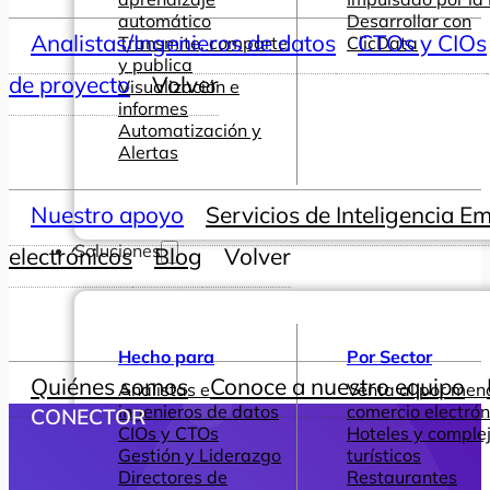
automático
Desarrollar con
Analistas/Ingenieros de datos
CTOs y CIOs
Transmite, comparte
ClicData
y publica
de proyecto
Volver
Visualización e
informes
Automatización y
Alertas
Nuestro apoyo
Servicios de Inteligencia E
Soluciones
electrónicos
Blog
Volver
Hecho para
Por Sector
Quiénes somos
Conoce a nuestro equipo
Analistas e
Venta al por men
ingenieros de datos
comercio electrón
CONECTOR
CIOs y CTOs
Hoteles y comple
Gestión y Liderazgo
turísticos
Directores de
Restaurantes